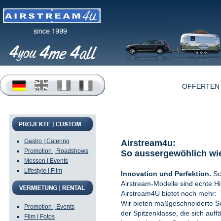
START
OFFERTEN
Food & b
Gastro | Catering
Airstream4u:
Promotion | Roadshows
So aussergewöhlich wie
Messen | Events
Lifestyle | Film
Innovation und Perfektion.
Sc
Airstream-Modelle sind echte H
Airstream4U bietet noch mehr:
Wir bieten maßgeschneiderte S
Promotion | Events
der Spitzenklasse, die sich auffä
Film | Fotos