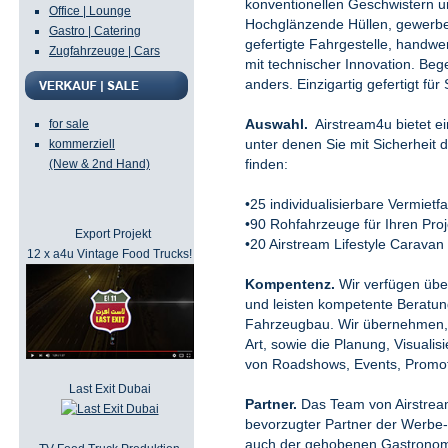
konventionellen Geschwistern u
Office | Lounge
Hochglänzende Hüllen, gewerbet
Gastro | Catering
gefertigte Fahrgestelle, handwer
Zugfahrzeuge | Cars
mit technischer Innovation. Beg
anders. Einzigartig gefertigt für 
Auswahl.
Airstream4u bietet e
for sale
unter denen Sie mit Sicherheit d
kommerziell
finden:
(New & 2nd Hand)
•25 individualisierbare Vermiet
•90 Rohfahrzeuge für Ihren Pro
Export Projekt
•20 Airstream Lifestyle Caravan
12 x a4u Vintage Food Trucks!
Kompentenz.
Wir verfügen über
und leisten kompetente Beratun
Fahrzeugbau. Wir übernehmen, S
Art, sowie die Planung, Visuali
von Roadshows, Events, Promoti
Last Exit Dubai
Partner.
Das Team von Airstream
bevorzugter Partner der Werbe
auch der gehobenen Gastrono