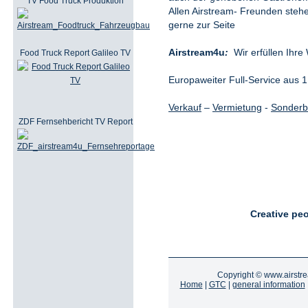
TV Food Truck Produktion
Allen Airstream- Freunden stehe
gerne zur Seite
Airstream4u
:
Wir erfüllen Ihr
Food Truck Report Galileo TV
Europaweiter Full-Service aus 1
Verkauf
–
Vermietung
-
Sonder
ZDF Fernsehbericht TV Report
Creative peo
Copyright ©
www.airstr
Home
|
GTC
|
general information