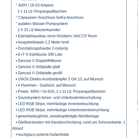
° 400V / 16-63 Ampere
2 x 11 Ltr. Propangasflaschen
° Citywasser-Anschluss GeKa Anschluss
° autakes Wasser-Pumpsystem
2 X 25 Ltr Wasserkanister
• Edelstahlausbau ohne Holzkern, HACCP Norm
• Ausgabeklappe 2,2 Meter breit
• Dunstabzugshaube 2-motorig
• K+T ® Kühltische 395 Liter
• Zanussi © Doppelfritteuse
• Zanussi © Grillplatte glatt
• Zanussi © Grillplatte gerillt
• UNOX Elektro-Kombidämpfer 5 GN 1/1 auf Wunsch
• 4 Flammen - Gasherd, auf Wunsch
• Power: 400V / 16-63A, 2 x 11 Ltr. Propangasflaschen
• Soundsystem Innen- und Unterbodenbeschallung
• LED RGB Stripe, mehrfarbige Innenbeleuchtung
• LED RGB Stripe, mehrfarbige Unterbodenbeleuchtung
• gewerbetaugliche, sondergefertigte Abluftanlage
• Gießharzboden mit Harzbeschichtung, rund um Scheuerkante, 1
Ablauf
• hochglanz polierte Außenhülle