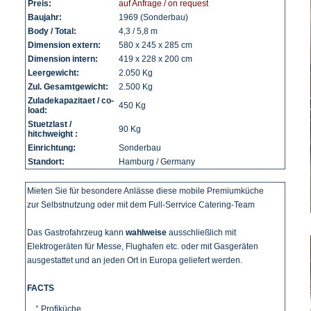
Preis:
auf Anfrage / on request
Baujahr:
1969 (Sonderbau)
Body / Total:
4,3 / 5,8 m
Dimension extern:
580 x 245 x 285 cm
Dimension intern:
419 x 228 x 200 cm
Leergewicht:
2.050 Kg
Zul. Gesamtgewicht:
2.500 Kg
Zuladekapazitaet / co-
450 Kg
load:
Stuetzlast /
90 Kg
hitchweight :
Einrichtung:
Sonderbau
Standort:
Hamburg / Germany
Mieten Sie für besondere Anlässe diese mobile Premiumküche
zur Selbstnutzung oder mit dem Full-Serrvice Catering-Team
Das Gastrofahrzeug kann
wahlweise
ausschließlich mit
Elektrogeräten für Messe, Flughafen etc. oder mit Gasgeräten
ausgestattet und an jeden Ort in Europa geliefert werden.
FACTS
° Profiküche