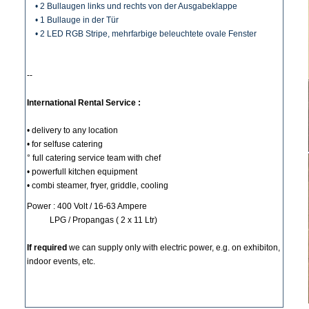
• 2 Bullaugen links und rechts von der Ausgabeklappe
• 1 Bullauge in der Tür
• 2 LED RGB Stripe, mehrfarbige beleuchtete ovale Fenster
--
International Rental Service :
• delivery to any location
• for selfuse catering
° full catering service team with chef
• powerfull kitchen equipment
• combi steamer, fryer, griddle, cooling
Power : 400 Volt / 16-63 Ampere
LPG / Propangas ( 2 x 11 Ltr)
If required
we can supply only with electric power, e.g. on exhibiton,
indoor events, etc.