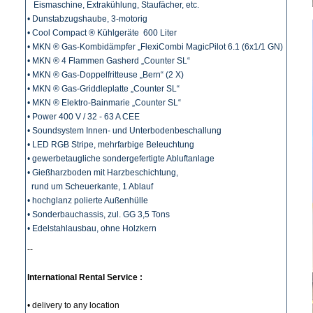
Eismaschine, Extrakühlung, Staufächer, etc.
• Dunstabzugshaube, 3-motorig
• Cool Compact ® Kühlgeräte 600 Liter
• MKN ® Gas-Kombidämpfer „FlexiCombi MagicPilot 6.1 (6x1/1 GN)
• MKN ® 4 Flammen Gasherd „Counter SL“
• MKN ® Gas-Doppelfritteuse „Bern“ (2 X)
• MKN ® Gas-Griddleplatte „Counter SL“
• MKN ® Elektro-Bainmarie „Counter SL“
• Power 400 V / 32 - 63 A CEE
• Soundsystem Innen- und Unterbodenbeschallung
• LED RGB Stripe, mehrfarbige Beleuchtung
• gewerbetaugliche sondergefertigte Abluftanlage
• Gießharzboden mit Harzbeschichtung,
rund um Scheuerkante, 1 Ablauf
• hochglanz polierte Außenhülle
• Sonderbauchassis, zul. GG 3,5 Tons
• Edelstahlausbau, ohne Holzkern
--
International Rental Service :
• delivery to any location