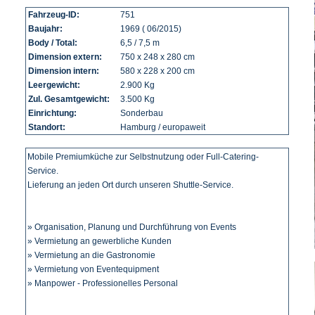
Fahrzeug-ID:
751
Baujahr:
1969 ( 06/2015)
Body / Total:
6,5 / 7,5 m
Dimension extern:
750 x 248 x 280 cm
Dimension intern:
580 x 228 x 200 cm
Leergewicht:
2.900 Kg
Zul. Gesamtgewicht:
3.500 Kg
Einrichtung:
Sonderbau
Standort:
Hamburg / europaweit
Mobile Premiumküche zur Selbstnutzung oder Full-Catering-
Service.
Lieferung an jeden Ort durch unseren Shuttle-Service.
» Organisation, Planung und Durchführung von Events
» Vermietung an gewerbliche Kunden
» Vermietung an die Gastronomie
» Vermietung von Eventequipment
» Manpower - Professionelles Personal