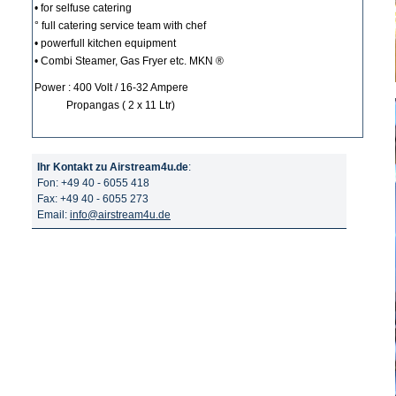
• for selfuse catering
° full catering service team with chef
• powerfull kitchen equipment
• Combi Steamer, Gas Fryer etc. MKN ®
Power : 400 Volt / 16-32 Ampere
Propangas ( 2 x 11 Ltr)
Ihr Kontakt zu Airstream4u.de
:
Fon: +49 40 - 6055 418
Fax: +49 40 - 6055 273
Email:
info@airstream4u.de