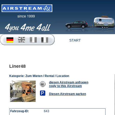
START
OFFERTEN
Liner48
Kategorie:
Zum Mieten / Rental / Location
diesen Airstream anfragen
reply to this Airstream
Diesen Airstream parken
Fahrzeug-ID:
643