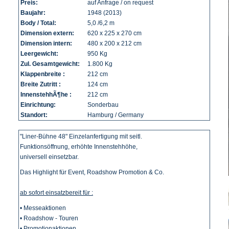
Preis:
auf Anfrage / on request
Baujahr:
1948 (2013)
Body / Total:
5,0 /6,2 m
Dimension extern:
620 x 225 x 270 cm
Dimension intern:
480 x 200 x 212 cm
Leergewicht:
950 Kg
Zul. Gesamtgewicht:
1.800 Kg
Klappenbreite :
212 cm
Breite Zutritt :
124 cm
InnenstehhÃ¶he :
212 cm
Einrichtung:
Sonderbau
Standort:
Hamburg / Germany
"Liner-Bühne 48" Einzelanfertigung mit seitl.
Funktionsöffnung, erhöhte Innenstehhöhe,
universell einsetzbar.
Das Highlight für Event, Roadshow Promotion & Co.
ab sofort einsatzbereit für :
• Messeaktionen
• Roadshow - Touren
• Promotionaktionen