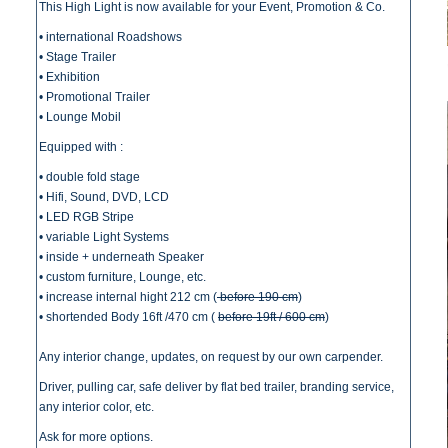
This High Light is now available for your Event, Promotion & Co.
• international Roadshows
• Stage Trailer
• Exhibition
• Promotional Trailer
• Lounge Mobil
Equipped with :
• double fold stage
• Hifi, Sound, DVD, LCD
• LED RGB Stripe
• variable Light Systems
• inside + underneath Speaker
• custom furniture, Lounge, etc.
• increase internal hight 212 cm (
before 190 cm
)
• shortended Body 16ft /470 cm (
before 19ft / 600 cm
)
Any interior change, updates, on request by our own carpender.
Driver, pulling car, safe deliver by flat bed trailer, branding service,
any interior color, etc.
Ask for more options.