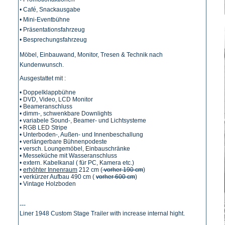
• Café, Snackausgabe
• Mini-Eventbühne
• Präsentationsfahrzeug
• Besprechungsfahrzeug
Möbel, Einbauwand, Monitor, Tresen & Technik nach
Kundenwunsch.
Ausgestattet mit :
• Doppelklappbühne
• DVD, Video, LCD Monitor
• Beameranschluss
• dimm-, schwenkbare Downlights
• variabele Sound-, Beamer- und Lichtsysteme
• RGB LED Stripe
• Unterboden-, Außen- und Innenbeschallung
• verlängerbare Bühnenpodeste
• versch. Loungemöbel, Einbauschränke
• Messeküche mit Wasseranschluss
• extern. Kabelkanal ( für PC, Kamera etc.)
•
erhöhter Innenraum
212 cm (
vorher 190 cm
)
• verkürzer Aufbau 490 cm (
vorher 600 cm
)
• Vintage Holzboden
---
Liner 1948 Custom Stage Trailer with increase internal hight.