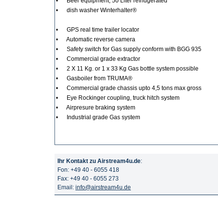
• Beer equipment; 50 Liter refridgerated
• dish washer Winterhalter
®
• GPS real time trailer locator
• Automatic reverse camera
• Safety switch for Gas supply conform with BGG 935
• Commercial grade extractor
• 2 X 11 Kg. or 1 x 33 Kg Gas bottle system possible
• Gasboiler from TRUMA
®
• Commercial grade chassis upto 4,5 tons max gross
• Eye Rockinger coupling, truck hitch system
• Airpresure braking system
• Industrial grade Gas system
Ihr Kontakt zu Airstream4u.de
:
Fon: +49 40 - 6055 418
Fax: +49 40 - 6055 273
Email:
info@airstream4u.de