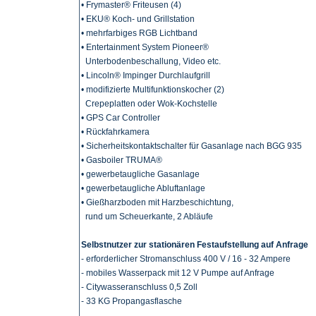
• Frymaster® Friteusen (4)
• EKU® Koch- und Grillstation
• mehrfarbiges RGB Lichtband
• Entertainment System Pioneer®
Unterbodenbeschallung, Video etc.
• Lincoln® Impinger Durchlaufgrill
• modifizierte Multifunktionskocher (2)
Crepeplatten oder Wok-Kochstelle
• GPS Car Controller
• Rückfahrkamera
• Sicherheitskontaktschalter für Gasanlage nach BGG 935
• Gasboiler TRUMA®
• gewerbetaugliche Gasanlage
• gewerbetaugliche Abluftanlage
• Gießharzboden mit Harzbeschichtung,
rund um Scheuerkante, 2 Abläufe
Selbstnutzer zur
stationären
Festaufstellung auf Anfrage
- erforderlicher Stromanschluss 400 V / 16 - 32 Ampere
- mobiles Wasserpack mit 12 V Pumpe auf Anfrage
- Citywasseranschluss 0,5 Zoll
- 33 KG Propangasflasche