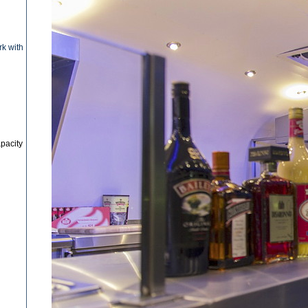
rk with
apacity