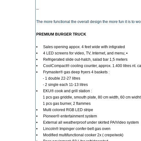
--
The more functional the overall design the more fun it is to wo
PREMIUM BURGER TRUCK
• Sales opening appox. 4 feet wide with intigrated
• 4 LED screens for video, TV, Internet, and menu; •
• Refrigerated slide out-hatch, salad bar 1,5 meters
• CoolCompact
® cooling counter, approx. 1.400 litres nt. c
• Frymaster
® gas deep fryers 4 baskets :
- 1 double 22-27 litres
- 2 single each 11-13 litres
• EKU
® cook and grill station :
1 pcs gas griddle, smouth plate, 80 cm width, 60 cm widht
1 pcs gas burner, 2 flammes
• Multi colored RGB LED stripe
• Pioneer
® entertainment system
• External all weatherproof under skirted PA/Video system
• Lincoln
® Impinger confer-belt gas oven
• Modified multifunctional cooker 2x ( crepe/wok)