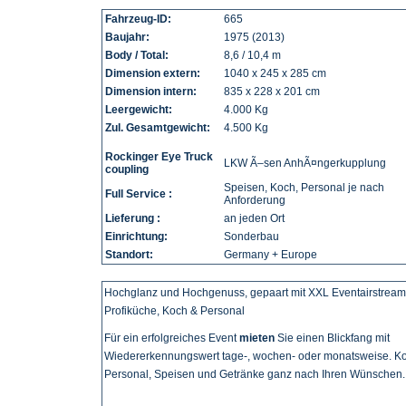
Fahrzeug-ID:
665
Baujahr:
1975 (2013)
Body / Total:
8,6 / 10,4 m
Dimension extern:
1040 x 245 x 285 cm
Dimension intern:
835 x 228 x 201 cm
Leergewicht:
4.000 Kg
Zul. Gesamtgewicht:
4.500 Kg
Rockinger Eye Truck
LKW Ã–sen AnhÃ¤ngerkupplung
coupling
Speisen, Koch, Personal je nach
Full Service :
Anforderung
Lieferung :
an jeden Ort
Einrichtung:
Sonderbau
Standort:
Germany + Europe
Hochglanz und Hochgenuss, gepaart mit XXL Eventairstream
Profiküche, Koch & Personal
Für ein erfolgreiches Event
mieten
Sie einen Blickfang mit
Wiedererkennungswert tage-, wochen- oder monatsweise. K
Personal, Speisen und Getränke ganz nach Ihren Wünschen.