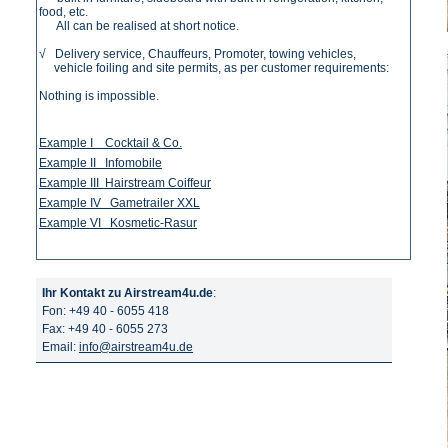
food, etc.
All can be realised at short notice.
√ Delivery service, Chauffeurs, Promoter, towing vehicles,
vehicle foiling and site permits, as per customer requirements:
Nothing is impossible.
Example
I Cocktail & Co.
Example II Infomobile
Example III Hairstream Coiffeur
Example IV Gametrailer XXL
Example VI Kosmetic-Rasur
Ihr Kontakt zu Airstream4u.de
:
Fon: +49 40 - 6055 418
Fax: +49 40 - 6055 273
Email:
info@airstream4u.de