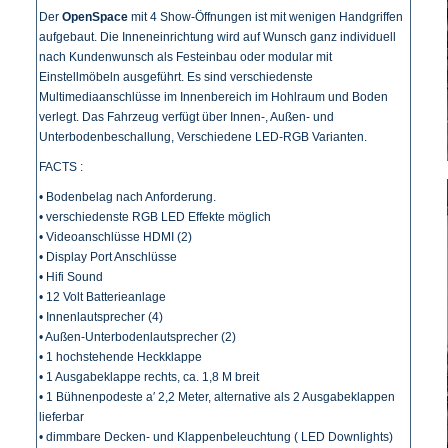
Der
OpenSpace
mit 4 Show-Öffnungen ist mit wenigen Handgriffen
aufgebaut. Die Inneneinrichtung wird auf Wunsch ganz individuell
nach Kundenwunsch als Festeinbau oder modular mit
Einstellmöbeln ausgeführt. Es sind verschiedenste
Multimediaanschlüsse im Innenbereich im Hohlraum und Boden
verlegt. Das Fahrzeug verfügt über Innen-, Außen- und
Unterbodenbeschallung, Verschiedene LED-RGB Varianten.
FACTS :
• Bodenbelag nach Anforderung.
• verschiedenste RGB LED Effekte möglich
• Videoanschlüsse HDMI (2)
• Display Port Anschlüsse
• Hifi Sound
• 12 Volt Batterieanlage
• Innenlautsprecher (4)
• Außen-Unterbodenlautsprecher (2)
• 1 hochstehende Heckklappe
• 1 Ausgabeklappe rechts, ca. 1,8 M breit
• 1 Bühnenpodeste a′ 2,2 Meter, alternative als 2 Ausgabeklappen
lieferbar
• dimmbare Decken- und Klappenbeleuchtung ( LED Downlights)