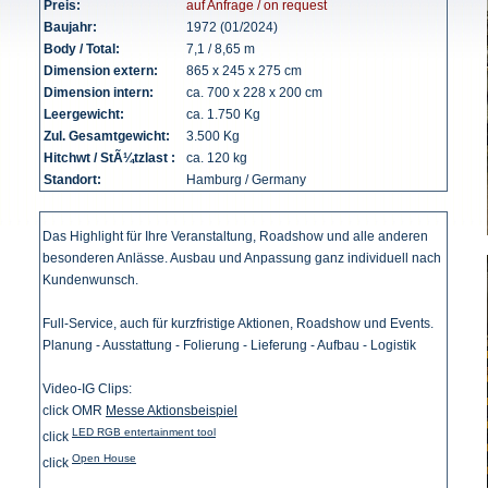
Preis:
auf Anfrage / on request
Baujahr:
1972 (01/2024)
Body / Total:
7,1 / 8,65 m
Dimension extern:
865 x 245 x 275 cm
Dimension intern:
ca. 700 x 228 x 200 cm
Leergewicht:
ca. 1.750 Kg
Zul. Gesamtgewicht:
3.500 Kg
Hitchwt / StÃ¼tzlast :
ca. 120 kg
Standort:
Hamburg / Germany
Das Highlight für Ihre Veranstaltung, Roadshow und alle anderen
besonderen Anlässe. Ausbau und Anpassung ganz individuell nach
Kundenwunsch.
Full-Service, auch für kurzfristige Aktionen, Roadshow und Events.
Planung - Ausstattung - Folierung - Lieferung - Aufbau - Logistik
Video-IG Clips:
click OMR
Messe Aktionsbeispiel
LED RGB entertainment tool
click
Open House
click