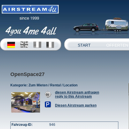
START
OFFERTEN
OpenSpace27
Kategorie:
Zum Mieten / Rental / Location
diesen Airstream anfragen
reply to this Airstream
Diesen Airstream parken
Fahrzeug-ID:
946