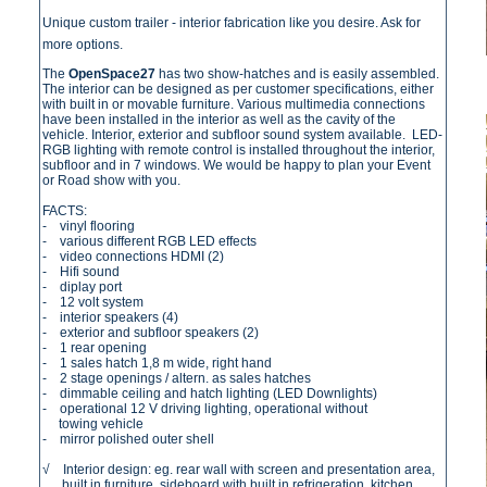
Unique custom trailer - interior fabrication like you desire. Ask for
more options.
The
OpenSpace27
has two show-hatches and is easily assembled.
The interior can be designed as per customer specifications, either
with built in or movable furniture. Various multimedia connections
have been installed in the interior as well as the cavity of the
vehicle. Interior, exterior and subfloor sound system available. LED-
RGB lighting with remote control is installed throughout the interior,
subfloor and in 7 windows. We would be happy to plan your Event
or Road show with you.
FACTS:
- vinyl flooring
- various different RGB LED effects
- video connections HDMI (2)
- Hifi sound
- diplay port
- 12 volt system
- interior speakers (4)
- exterior and subfloor speakers (2)
- 1 rear opening
- 1 sales hatch 1,8 m wide, right hand
- 2 stage openings / altern. as sales hatches
- dimmable ceiling and hatch lighting (LED Downlights)
- operational 12 V driving lighting, operational without
towing vehicle
- mirror polished outer shell
√ Interior design: eg. rear wall with screen and presentation area,
built in furniture, sideboard with built in refrigeration, kitchen,