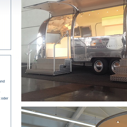
und
r
t oder