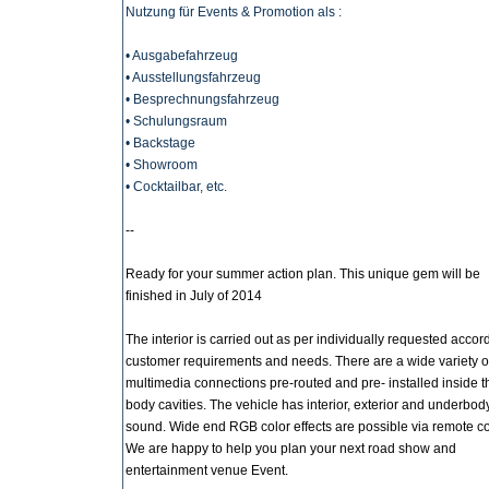
Nutzung für Events & Promotion als :
• Ausgabefahrzeug
• Ausstellungsfahrzeug
• Besprechnungsfahrzeug
• Schulungsraum
• Backstage
• Showroom
• Cocktailbar, etc.
--
Ready for your summer action plan. This unique gem will be
finished in July of 2014
The interior is carried out as per individually requested accor
customer requirements and needs. There are a wide variety o
multimedia connections pre-routed and pre- installed inside t
body cavities. The vehicle has interior, exterior and underbod
sound. Wide end RGB color effects are possible via remote co
We are happy to help you plan your next road show and
entertainment venue Event.