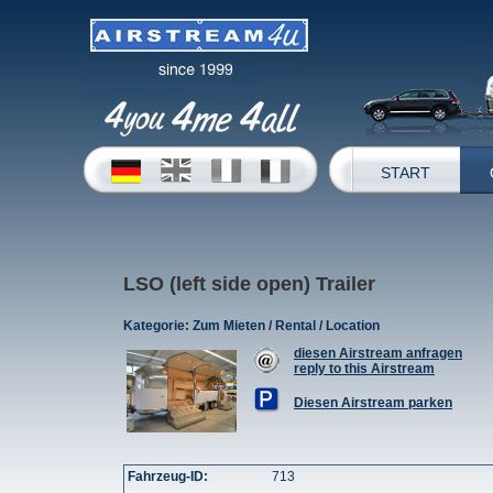
START
LSO (left side open) Trailer
Kategorie:
Zum Mieten / Rental / Location
diesen Airstream anfragen
reply to this Airstream
Diesen Airstream parken
Fahrzeug-ID:
713