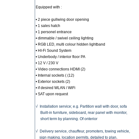
Equipped with :
• 2 piece gullwing door opening
• 1 sales hatch
• 1 personel entrance
• dimmable / swivel ceiling lighting
• RGB LED, multi colour hidden lightband
• HI-Fi Sound System
• Underbody / interior floor PA
• 12 V / 230 V
• Video connections HDMI (2)
• Internal sockets ( (12)
• Exterior sockets (2)
• if desired WLAN / WiFi
• SAT upon request
√
Installation service; e.g. Partition wall with door, sofa
Built-in furniture, sideboard, rear panel with monitor,
short term by planning. Of onterior
√ D
elivery service, chauffeur, promoters, towing vehicle,
sign making, location permits, detailed to plan,