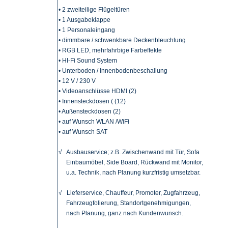
• 2 zweiteilige Flügeltüren
• 1 Ausgabeklappe
• 1 Personaleingang
• dimmbare / schwenkbare Deckenbleuchtung
• RGB LED, mehrfahrbige Farbeffekte
• HI-Fi Sound System
• Unterboden / Innenbodenbeschallung
• 12 V / 230 V
• Videoanschlüsse HDMI (2)
• Innensteckdosen ( (12)
• Außensteckdosen (2)
• auf Wunsch WLAN /WiFi
• auf Wunsch SAT
√ Ausbauservice; z.B. Zwischenwand mit Tür, Sofa
Einbaumöbel, Side Board,
Rückwand mit Monitor,
u.a. Technik, nach Planung kurzfristig umsetzbar.
√ Lieferservice, Chauffeur, Promoter, Zugfahrzeug,
Fahrzeugfolierung, Standortgenehmigungen,
nach Planung, ganz nach Kundenwunsch.