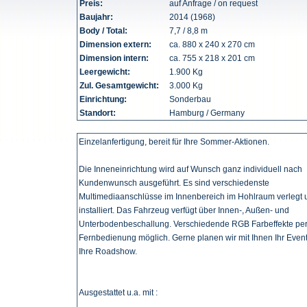
Preis:
auf Anfrage / on request
Baujahr:
2014 (1968)
Body / Total:
7,7 / 8,8 m
Dimension extern:
ca. 880 x 240 x 270 cm
Dimension intern:
ca. 755 x 218 x 201 cm
Leergewicht:
1.900 Kg
Zul. Gesamtgewicht:
3.000 Kg
Einrichtung:
Sonderbau
Standort:
Hamburg / Germany
Einzelanfertigung, bereit für Ihre Sommer-Aktionen.
Die Inneneinrichtung wird auf Wunsch ganz individuell nach
Kundenwunsch ausgeführt. Es sind verschiedenste
Multimediaanschlüsse im Innenbereich im Hohlraum verlegt 
installiert. Das Fahrzeug verfügt über Innen-, Außen- und
Unterbodenbeschallung. Verschiedende RGB Farbeffekte pe
Fernbedienung möglich. Gerne planen wir mit Ihnen Ihr Even
Ihre Roadshow.
Ausgestattet u.a. mit :