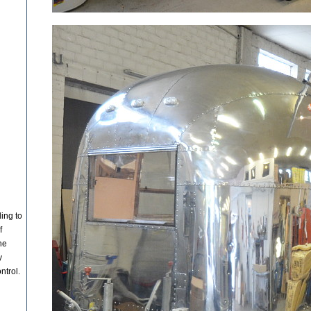
ding to
f
he
y
ntrol.