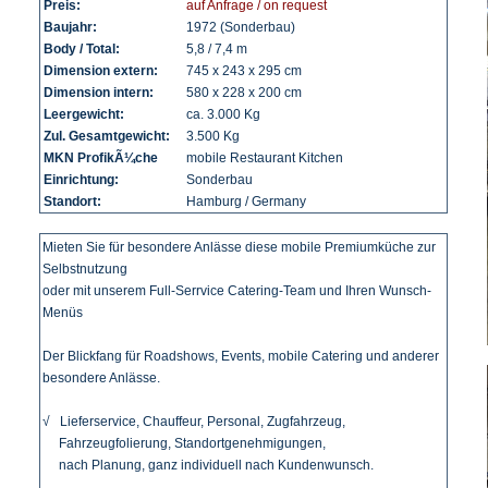
Preis:
auf Anfrage / on request
Baujahr:
1972 (Sonderbau)
Body / Total:
5,8 / 7,4 m
Dimension extern:
745 x 243 x 295 cm
Dimension intern:
580 x 228 x 200 cm
Leergewicht:
ca. 3.000 Kg
Zul. Gesamtgewicht:
3.500 Kg
MKN ProfikÃ¼che
mobile Restaurant Kitchen
Einrichtung:
Sonderbau
Standort:
Hamburg / Germany
Mieten Sie für besondere Anlässe diese mobile Premiumküche
zur
Selbstnutzung
oder mit unserem Full-Serrvice Catering-Team und Ihren Wunsch-
Menüs
Der Blickfang für Roadshows, Events, mobile Catering und anderer
besondere Anlässe.
√ Lieferservice, Chauffeur, Personal, Zugfahrzeug,
Fahrzeugfolierung, Standortgenehmigungen,
nach Planung, ganz individuell nach Kundenwunsch.