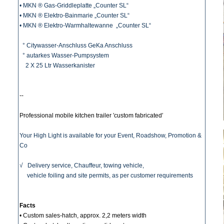
• MKN ® Gas-Griddleplatte „Counter SL“
• MKN ® Elektro-Bainmarie „Counter SL“
• MKN ® Elektro-Warmhaltewanne „Counter SL“
° Citywasser-Anschluss GeKa Anschluss
° autarkes Wasser-Pumpsystem
2 X 25 Ltr Wasserkanister
--
Professional mobile kitchen trailer ′custom fabricated′
Your High Light is available for your Event, Roadshow, Promotion &
Co
√ Delivery service, Chauffeur, towing vehicle,
vehicle foiling and site permits, as per customer requirements
Facts
• Custom sales-hatch, approx. 2,2 meters width