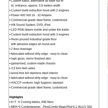
• Custom hatch, alternative as slide out or
XL entrance, approx. 0,9 meters width
• Custom build extraction hood with 2 engines
• Power 400 Volt 16 - 32 Ampere
• Commercial-grade steel frame, customized
• Hifi Sound System, DVD, iPod
• LED RGB stripes inside and under the trailer
• Custom build extraction hood with 3 engines
• Resin poured industrial grade floor
with abrasive edges all round and
• 2 floor drainage
• fabricated without dirty edge - easy to clean
• high gloss, mirror finished skin
• galvanised, custom-made chassis
• 3,5 tons twin axles
• wood-free full stainless steel interior
• fabricated without dirty edge - easy to clean
• HACCP conform, high hygienic standart
• Commercial-grade steel frame, customized
Highlights
• K+T ® Cooling-tables, 696 liters
• MKN ® Combisteamer „FlexiCombi MagicPilot 6.1 (6x1/1 GN)