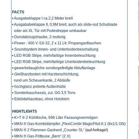
FACTS
• Ausgabeklappe I ca.2,2 Meter breit
• Ausgababeklappe II, 0,9M breit, auch als slide-out Schublade
oder als XL Tür mit Podestreppe umbaubar
• Dunstabzugshaube, 2-motorig
• Power : 400 V /16-32, 2 x 11 Ltr. Propangasflaschen
• Soundsystem Innen- und Unterbodenbeschallung
• LED RGB Stripe, mehrfarbige Innenbeleuchtung
• LED RGB Stripe, mehrfarbige Unerbodenbeleuchtung
• gewerbetaugliche sondergefertigte Abluftanlage
• Gießharzboden mit Harzbeschichtung,
rund um Scheuerkante, 2 Abläüfe
• hochglanz polierte Außenhülle
• Sonderbauchassis, zul. GG 3,5 Tons
• Edelstahlausbau, ohne Holzkern
HIGHTLIGHTS
• K+T ® 2 Kühltische, 696 Liter Fassungsvermögen
• MKN ® Gas-Kombidämpfer „FlexiCombi MagicPilot 6.1 (6x1/1 GN)
• MKN ® 2 Flammen Gasherd „Counter SL“
(auf Anfrage!)
• MKN ® Gas-Fritteuse „Bern“ (2 X)