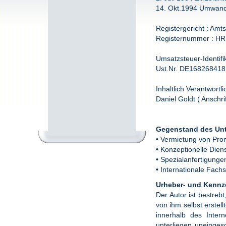
14. Okt.1994 Umwand
Registergericht : Amts
Registernummer : HR
Umsatzsteuer-Identi
Ust.Nr. DE168268418
Inhaltlich Verantwort
Daniel Goldt ( Anschri
Gegenstand des Unt
• Vermietung von Pro
• Konzeptionelle Dien
• Spezialanfertigung
• Internationale Fach
Urheber- und Kennz
Der Autor ist bestreb
von ihm selbst erstell
innerhalb des Inter
unterliegen uneinges