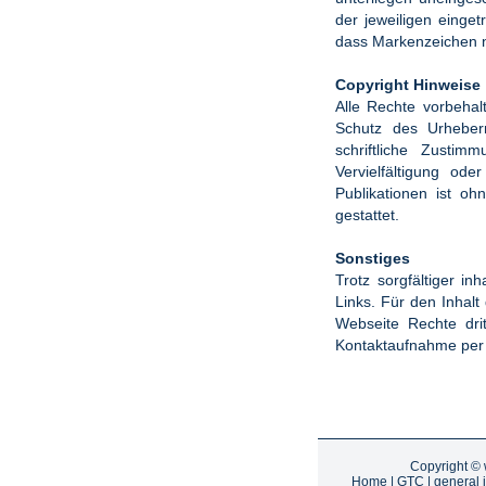
der jeweiligen einge
dass Markenzeichen ni
Copyright Hinweise
Alle Rechte vorbehal
Schutz des Urheber
schriftliche Zusti
Vervielfältigung od
Publikationen ist o
gestattet.
Sonstiges
Trotz sorgfältiger in
Links. Für den Inhalt 
Webseite Rechte drit
Kontaktaufnahme per M
Copyright ©
Home
|
GTC
|
general 