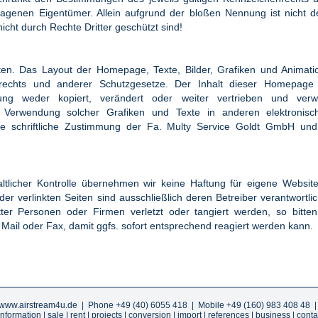
tragenen Eigentümer. Allein aufgrund der bloßen Nennung ist nicht d
cht durch Rechte Dritter geschützt sind!
ten. Das Layout der Homepage, Texte, Bilder, Grafiken und Animat
rechts und anderer Schutzgesetze. Der Inhalt dieser Homepage 
mmung weder kopiert, verändert oder weiter vertrieben und ver
er Verwendung solcher Grafiken und Texte in anderen elektronis
hne schriftliche Zustimmung der Fa. Multy Service Goldt GmbH und
haltlicher Kontrolle übernehmen wir keine Haftung für eigene Websit
der verlinkten Seiten sind ausschließlich deren Betreiber verantwortli
ter Personen oder Firmen verletzt oder tangiert werden, so bitte
ail oder Fax, damit ggfs. sofort entsprechend reagiert werden kann.
www.airstream4u.de
| Phone +49 (40) 6055 418 | Mobile +49 (160) 983 408 48 
information
|
sale
|
rent
|
projects
|
conversion
|
import
|
references
|
business
|
conta