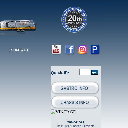
KONTAKT
Quick-ID:
favorites
sale
|
rent
|
ocean
|
projects