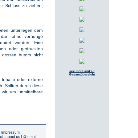
er Schluss zu ziehen,
ionen unterliegen dem
darf ohne vorherige
wendet werden. Eine
chen oder gedruckten
 dessen Autors nicht
see more and all
Gesamtübersicht
e-Inhalte oder externe
ch. Sollten durch diese
n wir um unmittelbare
|
Impressum
ct
|
about us
|
@ email