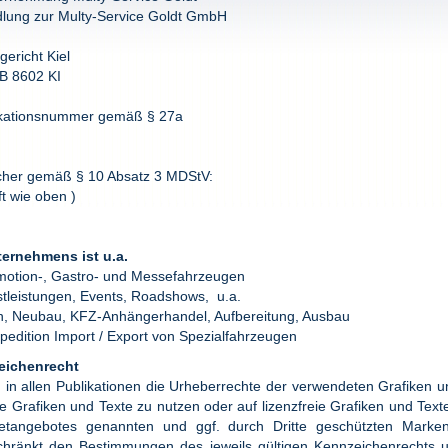
lung zur Multy-Service Goldt GmbH
gericht Kiel
B 8602 KI
fikationsnummer gemäß § 27a
licher gemäß § 10 Absatz 3 MDStV:
ft wie oben )
ernehmens ist u.a.
motion-, Gastro- und Messefahrzeugen
stleistungen, Events, Roadshows, u.a.
en, Neubau, KFZ-Anhängerhandel, Aufbereitung, Ausbau
spedition Import / Export von Spezialfahrzeugen
eichenrecht
t, in allen Publikationen die Urheberrechte der verwendeten Grafiken 
te Grafiken und Texte zu nutzen oder auf lizenzfreie Grafiken und Text
netangebotes genannten und ggf. durch Dritte geschützten Mark
chränkt den Bestimmungen des jeweils gültigen Kennzeichenrechts 