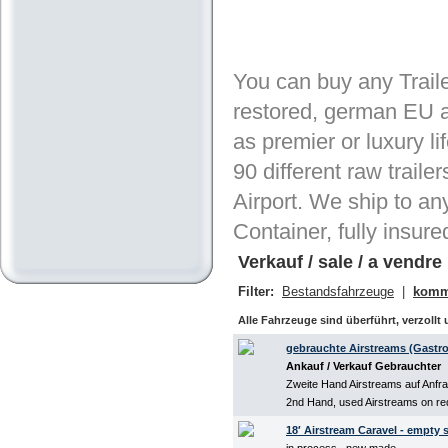
Verfügung.
You can buy any Trailer
restored, german EU a
as premier or luxury l
90 different raw traile
Airport. We ship to any
Container, fully insure
Verkauf / sale / a vendre
Filter:
Bestandsfahrzeuge
|
komme
Alle Fahrzeuge sind überführt, verzollt 
gebrauchte Airstreams (Gastro,
Ankauf / Verkauf Gebrauchter
Zweite Hand Airstreams auf Anfra
2nd Hand, used Airstreams on re
18′ Airstream Caravel - empty sh