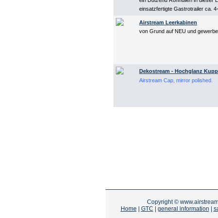
ein Dutzend Rohhüllen in dieser L
einsatzfertigte Gastrotrailer ca. 
Airstream Leerkabinen
von Grund auf NEU und gewerbet
Dekostream - Hochglanz Kuppel
Airstream Cap, mirror polished.
Copyright ©
www.airstrea
Home
|
GTC
|
general information
|
s