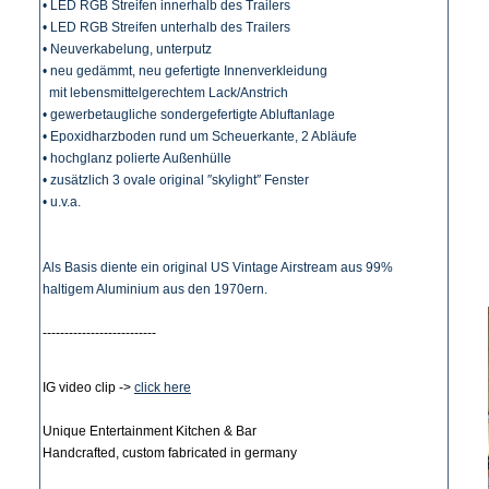
• LED RGB Streifen innerhalb des Trailers
• LED RGB Streifen unterhalb des Trailers
• Neuverkabelung, unterputz
• neu gedämmt, neu gefertigte Innenverkleidung
mit lebensmittelgerechtem Lack/Anstrich
• gewerbetaugliche sondergefertigte Abluftanlage
• Epoxidharzboden rund um Scheuerkante, 2 Abläufe
• hochglanz polierte Außenhülle
• zusätzlich 3 ovale original ″skylight″ Fenster
• u.v.a.
Als Basis diente ein original US Vintage Airstream aus 99%
haltigem Aluminium aus den 1970ern.
--------------------------
IG video clip ->
click here
Unique Entertainment Kitchen & Bar
Handcrafted, custom fabricated in germany