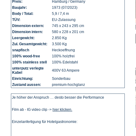
Preis:
Hamburg / Germany
Baujahr:
1973 (07/2023)
Body / Total:
5,9 / 7,4 m
TÜV:
EU-Zulassung
Dimension extern:
745 x 243 x 295 cm
Dimension intern:
580 x 228 x 201 cm
Leergewicht:
2.850 Kg
Zul. Gesamtgewicht:
3.500 Kg
snapfisch
Heckoeffnung
100% wood-free
100% holzfrei
100% stainless stell
100% Edelstahl
unterputz verlegte
400V 63 Ampere
Kabel
Einrichtung:
Sonderbau
Zustand aussen:
premium-hochglanz
Je höher der Anspruch … desto besser die Performance
Film ab - IG video clip ->
hier klicken.
Einzelanfertigung für Hotelgastronomie: