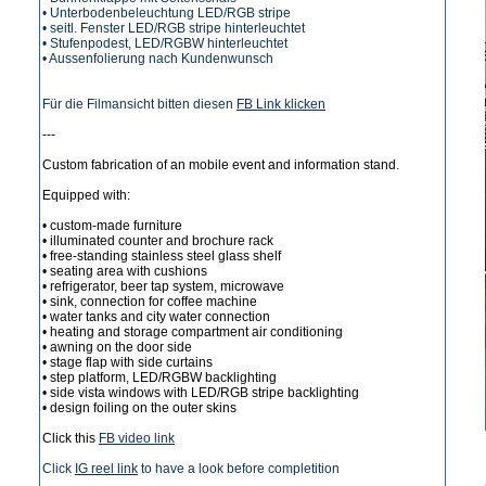
• Unterbodenbeleuchtung LED/RGB stripe
• seitl. Fenster LED/RGB stripe hinterleuchtet
• Stufenpodest, LED/RGBW hinterleuchtet
• Aussenfolierung nach Kundenwunsch
Für die Filmansicht bitten diesen
FB Link klicken
---
Custom fabrication of an mobile event and information stand.
Equipped with:
• custom-made furniture
•
illuminated counter and brochure rack
• free-standing stainless steel glass shelf
• seating area with cushions
• refrigerator, beer tap system, microwave
• sink, connection for coffee machine
• water tanks and city water connection
• heating and storage compartment air conditioning
• awning on the door side
• stage flap with side curtains
• step platform, LED/RGBW backlighting
• side vista windows with LED/RGB stripe backlighting
• design foiling on the outer skins
Click this
FB video link
Click
IG reel link
to have a look before completition