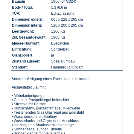
Baujahr:
1950 (04/2024)
Body / Total:
5,3 /6,6 m
TÜV:
EU-Zulassung
Dimension extern:
665 x 228 x 265 cm
Dimension intern:
520 x 200 x 205 cm
Leergewicht:
1200 Kg
Zul. Gesamtgewicht:
1900 Kg
Messe-Highlight
Eyecatcher
Einrichtung:
Sonderbau
Glanzpoliert:
ja
Zustand aussen:
Spezialumbau
Standort:
Hamburg / Stuttgart
Sonderanfertigung eines Event- und Infostandes.
Ausgestattet u.a. mit :
• Möbelanfertigungen
• Counter, Prospektregal beleuchtet
• Sitzecke mit Polster
• Kühlschrank, Bierzapfanlage, Mikrowelle
• freistehendes Glas Glasregal aus Edelstahl
• Waschbecken mit Spülboy
• Wassertanks und Citywasser-Anschluss
• Heizung und Staukastenklimaanlage
• Sonnensegel auf der Türseite
• Bühnenklappe mit Seitenschals