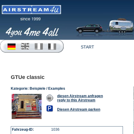
START
OFFERTEN
GTUe classic
Kategorie:
Beispiele / Examples
diesen Airstream anfragen
reply to this Airstream
Diesen Airstream parken
Fahrzeug-ID:
1036