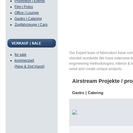
Promotion | Events
Umbauprojekten und e
Film | Fotos
Office | Lounge
unterschiedlichsten 
Gastro | Catering
Bauvorhaben mobil und 
Zugfahrzeuge | Cars
beträgt je nach Vorha
zwischen 3 und 10 M
Our Expert team of fabricators have comp
for sale
clientell wordwide.We have extensive kn
kommerziell
engineering methodologies, interior & ex
(New & 2nd Hand)
need and create unique projects.
Airstream Projekte / pro
Gastro | Catering