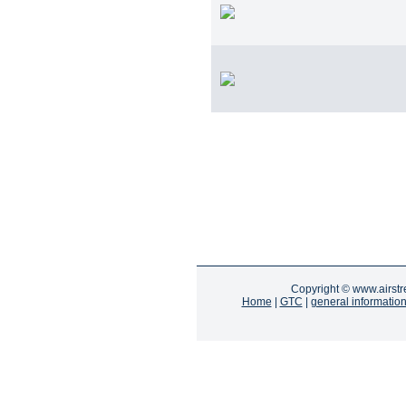
Copyright ©
www.airst
Home
|
GTC
|
general informatio