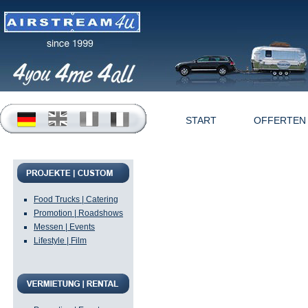
START
OFFERTEN
Unsere Hochglanzklass
m lange Original Auß
hergestellt. Die Gewi
Food Trucks | Catering
Promotion | Roadshows
angepasst, auf Maß ne
Messen | Events
Bodengruppe wird z.B.
Lifestyle | Film
Gewichte und Stützlas
Die persönliche und i
erfolgen aus einer Ha