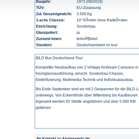
Baujahr:
1973 (08/2018)
TÜV:
EU-Zulassung
Zul. Gesamtgewicht:
3.500 Kg
3-achs Chassis:
10″ RÃ¤der ohne RadkÃ¤sten
Einrichtung:
Sonderbau
Glanzpoliert:
ja
Zustand innen:
teilmÃ¶bliert
Standort:
Deutschlandweit on tour
BILD-Bus Deutschland-Tour
Kompletter Neubaufbau von 2 Vintage Airstream Caravans in
Hochglanzausführung, einschl. Sonderbau-Chassis,
Elektrifizierung, Multimedia-Technik und Individualausbau.
Bis Ende September sind wir mit 2 Gespannen für die BILD-L
unterwegs. Von Eckernförde über Wittenberg bis Kaufbeuren.
Ingesamt werden 65 Städte angefahren und über 5.000 KM
gefahren
Ihr Kontakt zu Airstream4u.de
: