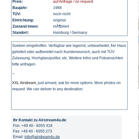
Preis:
auf Anfrage / on request
Baujahr:
1988
TÜV:
noch nicht
Einrichtung:
original
Zustand innen:
mÃ¶bliert
Standort:
Hamburg / Germany
Soeben eingetroffen. Verfügbar wie lagernd, unbearbeitet, frei Haus
geliefert oder aufbereitet nach Kundenwunsch, auch mit TÜV
Zulassung, Hochglanzpolitur, etc. Weitere Infos und Fotoansichten
bitte anfragen.
--
XXL Airstream,
just arrived, ask for more options. More photos on
request. We can deliver to any destination.
Ihr Kontakt zu Airstream4u.de
:
Fon: +49 40 - 6055 418
Fax: +49 40 - 6055 273
Email:
info@airstream4u.de