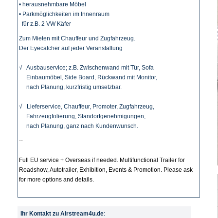
• herausnehmbare Möbel
• Parkmöglichkeiten im Innenraum
für z.B. 2 VW Käfer
Zum Mieten mit Chauffeur und Zugfahrzeug.
Der Eyecatcher auf jeder Veranstaltung
√ Ausbauservice; z.B. Zwischenwand mit Tür, Sofa
Einbaumöbel, Side Board, Rückwand mit Monitor,
nach Planung, kurzfristig umsetzbar.
√ Lieferservice, Chauffeur, Promoter, Zugfahrzeug,
Fahrzeugfolierung, Standortgenehmigungen,
nach Planung, ganz nach Kundenwunsch.
--
Full EU service + Overseas if needed. Multifunctional Trailer for
Roadshow, Autotrailer, Exhibition, Events & Promotion. Please ask
for more options and details.
Ihr Kontakt zu Airstream4u.de
: