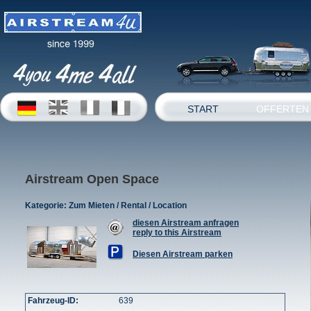
START
OFFERTEN
Airstream Open Space
Kategorie:
Zum Mieten / Rental / Location
diesen Airstream anfragen
reply to this Airstream
Diesen Airstream parken
Fahrzeug-ID:
639