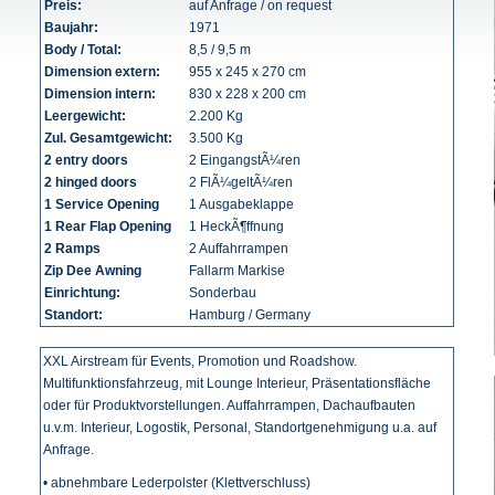
Preis:
auf Anfrage / on request
Baujahr:
1971
Body / Total:
8,5 / 9,5 m
Dimension extern:
955 x 245 x 270 cm
Dimension intern:
830 x 228 x 200 cm
Leergewicht:
2.200 Kg
Zul. Gesamtgewicht:
3.500 Kg
2 entry doors
2 EingangstÃ¼ren
2 hinged doors
2 FlÃ¼geltÃ¼ren
1 Service Opening
1 Ausgabeklappe
1 Rear Flap Opening
1 HeckÃ¶ffnung
2 Ramps
2 Auffahrrampen
Zip Dee Awning
Fallarm Markise
Einrichtung:
Sonderbau
Standort:
Hamburg / Germany
XXL Airstream für Events, Promotion und Roadshow.
Multifunktionsfahrzeug, mit Lounge Interieur, Präsentationsfläche
oder für Produktvorstellungen. Auffahrrampen, Dachaufbauten
u.v.m. Interieur, Logostik, Personal, Standortgenehmigung u.a. auf
Anfrage.
• abnehmbare Lederpolster (Klettverschluss)