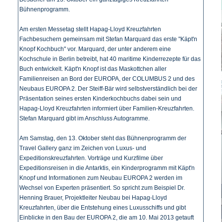
Bühnenprogramm.
Am ersten Messetag stellt Hapag-Lloyd Kreuzfahrten
Fachbesuchern gemeinsam mit Stefan Marquard das erste "Käpt'n
Knopf Kochbuch" vor. Marquard, der unter anderem eine
Kochschule in Berlin betreibt, hat 40 maritime Kinderrezepte für das
Buch entwickelt. Käpt'n Knopf ist das Maskottchen aller
Familienreisen an Bord der EUROPA, der COLUMBUS 2 und des
Neubaus EUROPA 2. Der Steiff-Bär wird selbstverständlich bei der
Präsentation seines ersten Kinderkochbuchs dabei sein und
Hapag-Lloyd Kreuzfahrten informiert über Familien-Kreuzfahrten.
Stefan Marquard gibt im Anschluss Autogramme.
Am Samstag, den 13. Oktober steht das Bühnenprogramm der
Travel Gallery ganz im Zeichen von Luxus- und
Expeditionskreuzfahrten. Vorträge und Kurzfilme über
Expeditionsreisen in die Antarktis, ein Kinderprogramm mit Käpt'n
Knopf und Informationen zum Neubau EUROPA 2 werden im
Wechsel von Experten präsentiert. So spricht zum Beispiel Dr.
Henning Brauer, Projektleiter Neubau bei Hapag-Lloyd
Kreuzfahrten, über die Entstehung eines Luxusschiffs und gibt
Einblicke in den Bau der EUROPA 2, die am 10. Mai 2013 getauft