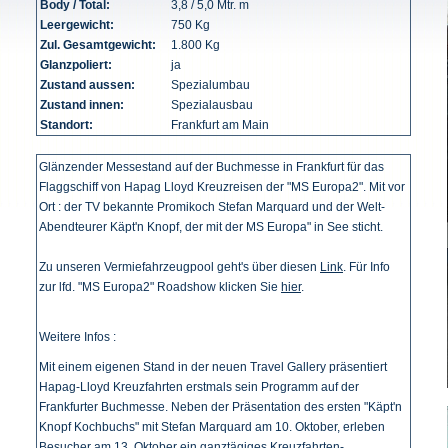
Body / Total:
3,8 / 5,0 Mtr. m
Leergewicht:
750 Kg
Zul. Gesamtgewicht:
1.800 Kg
Glanzpoliert:
ja
Zustand aussen:
Spezialumbau
Zustand innen:
Spezialausbau
Standort:
Frankfurt am Main
Glänzender Messestand auf der Buchmesse in Frankfurt für das
Flaggschiff von Hapag Lloyd Kreuzreisen der "MS Europa2". Mit vor
Ort : der TV bekannte Promikoch Stefan Marquard und der Welt-
Abendteurer Käpt'n Knopf, der mit der MS Europa" in See sticht.
Zu unseren Vermiefahrzeugpool geht's über diesen
Link
. Für Info
zur lfd. "MS Europa2" Roadshow klicken Sie
hier
.
Weitere Infos :
Mit einem eigenen Stand in der neuen Travel Gallery präsentiert
Hapag-Lloyd Kreuzfahrten erstmals sein Programm auf der
Frankfurter Buchmesse. Neben der Präsentation des ersten "Käpt'n
Knopf Kochbuchs" mit Stefan Marquard am 10. Oktober, erleben
Besucher am 13. Oktober ein ganztägiges Kreuzfahrten-