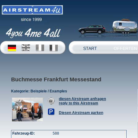
START
OFFERTEN
Buchmesse Frankfurt Messestand
Kategorie:
Beispiele / Examples
diesen Airstream anfragen
reply to this Airstream
Diesen Airstream parken
Fahrzeug-ID:
588