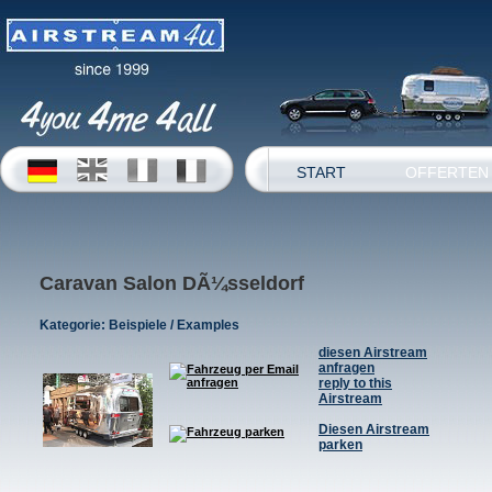
START
OFFERTEN
Caravan Salon DÃ¼sseldorf
Kategorie:
Beispiele / Examples
diesen Airstream
anfragen
reply to this
Airstream
Diesen Airstream
parken