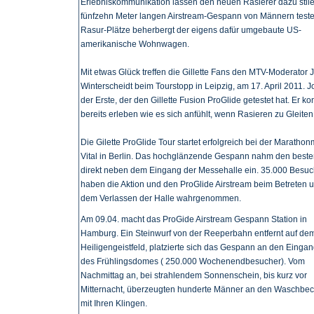
Erlebniskommunikation lassen den neuen Rasierer dazu stile
fünfzehn Meter langen Airstream-Gespann von Männern teste
Rasur-Plätze beherbergt der eigens dafür umgebaute US-
amerikanische Wohnwagen.
Mit etwas Glück treffen die Gillette Fans den MTV-Moderator 
Winterscheidt beim Tourstopp in Leipzig, am 17. April 2011. Jo
der Erste, der den Gillette Fusion ProGlide getestet hat. Er ko
bereits erleben wie es sich anfühlt, wenn Rasieren zu Gleiten
Die Gilette ProGlide Tour startet erfolgreich bei der Maratho
Vital in Berlin. Das hochglänzende Gespann nahm den beste
direkt neben dem Eingang der Messehalle ein. 35.000 Besuc
haben die Aktion und den ProGlide Airstream beim Betreten 
dem Verlassen der Halle wahrgenommen.
Am 09.04. macht das ProGide Airstream Gespann Station in
Hamburg. Ein Steinwurf von der Reeperbahn entfernt auf de
Heiligengeistfeld, platzierte sich das Gespann an den Einga
des Frühlingsdomes ( 250.000 Wochenendbesucher). Vom
Nachmittag an, bei strahlendem Sonnenschein, bis kurz vor
Mitternacht, überzeugten hunderte Männer an den Waschbe
mit Ihren Klingen.