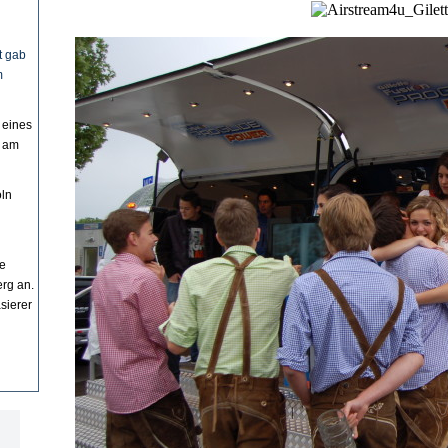
t gab
m
 eines
t am
öln
de
rg an.
sierer