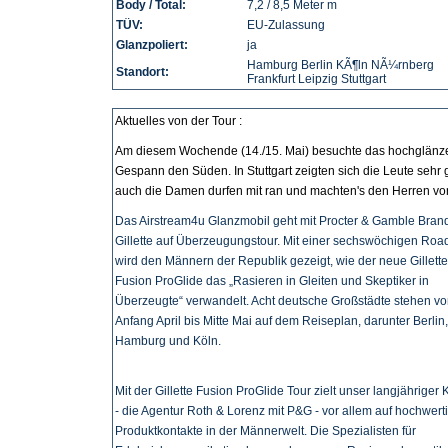
Body / Total:
7,2 / 8,5 Meter m
TÜV:
EU-Zulassung
Glanzpoliert:
ja
Hamburg Berlin KÃ¶ln NÃ¼rnberg
Standort:
Frankfurt Leipzig Stuttgart
Aktuelles von der Tour :
Am diesem Wochende (14./15. Mai) besuchte das hochglän
Gespann den Süden. In Stuttgart zeigten sich die Leute sehr 
auch die Damen durfen mit ran und machten's den Herren vor
Das Airstream4u Glanzmobil geht mit Procter & Gamble Bran
Gillette auf Überzeugungstour. Mit einer sechswöchigen Ro
wird den Männern der Republik gezeigt, wie der neue Gillette
Fusion ProGlide das „Rasieren in Gleiten und Skeptiker in
Überzeugte“ verwandelt. Acht deutsche Großstädte stehen v
Anfang April bis Mitte Mai auf dem Reiseplan, darunter Berlin,
Hamburg und Köln.
Mit der Gillette Fusion ProGlide Tour zielt unser langjähriger
- die Agentur Roth & Lorenz mit P&G - vor allem auf hochwert
Produktkontakte in der Männerwelt. Die Spezialisten für