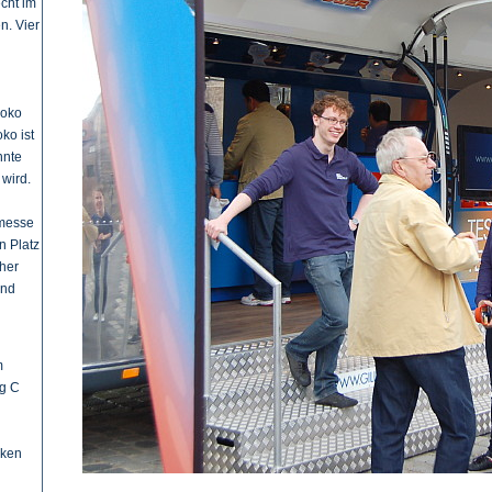
cht im
n. Vier
Joko
ko ist
nnte
 wird.
nmesse
n Platz
her
und
m
ng C
cken