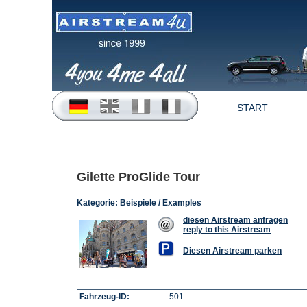
START
Gilette ProGlide Tour
Kategorie:
Beispiele / Examples
diesen Airstream anfragen
reply to this Airstream
Diesen Airstream parken
Fahrzeug-ID:
501