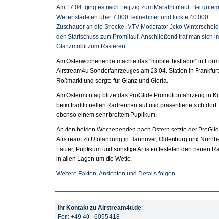
Am 17.04. ging es nach Leipzig zum Marathonlauf. Bei gutem
Wetter starteten über 7.000 Teilnehmer und lockte 40.000
Zuschauer an die Strecke. MTV Moderator Joko Winterscheid
den Startschuss zum Promilauf. Anschließend traf man sich i
Glanzmobil zum Rasieren.
Am Osterwochenende machte das "mobile Testlabor" in Form
Airstream4u Sonderfahrzeuges am 23.04. Station in Frankfur
Roßmarkt und sorgte für Glanz und Gloria.
Am Ostermontag blitze das ProGlide Promotionfahrzeug in K
beim traditionellen Radrennen auf und präsentierte sich dort
ebenso einem sehr breitem Puplikum.
An den beiden Wochenenden nach Ostern setzte der ProGli
Airstream zu Ufolandung in Hannover, Oldenburg und Nürnbe
Läufer, Puplikum und sonstige Artisten testeten den neuen Ra
in allen Lagen um die Wette.
Weitere Fakten, Ansichten und Details folgen.
Ihr Kontakt zu Airstream4u.de
:
Fon: +49 40 - 6055 418