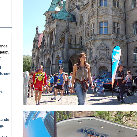
zende
geübt,
.
d
adshow
on
 Kunde
ige