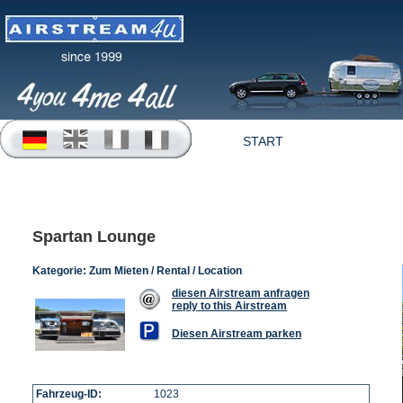
START
OFFERTEN
Spartan Lounge
Kategorie:
Zum Mieten / Rental / Location
diesen Airstream anfragen
reply to this Airstream
Diesen Airstream parken
Fahrzeug-ID:
1023