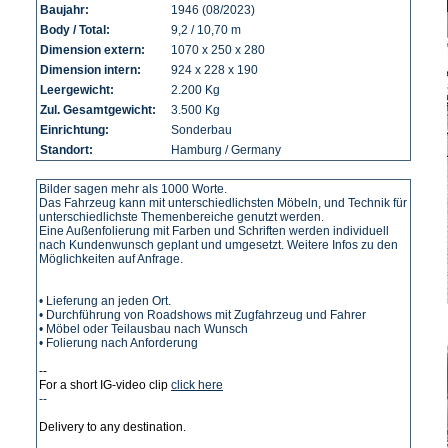
Baujahr:
1946 (08/2023)
Body / Total:
9,2 / 10,70 m
Dimension extern:
1070 x 250 x 280
Dimension intern:
924 x 228 x 190
Leergewicht:
2.200 Kg
Zul. Gesamtgewicht:
3.500 Kg
Einrichtung:
Sonderbau
Standort:
Hamburg / Germany
Bilder sagen mehr als 1000 Worte.
Das Fahrzeug kann mit unterschiedlichsten Möbeln, und Technik für
unterschiedlichste Themenbereiche genutzt werden.
Eine Außenfolierung mit Farben und Schriften werden individuell
nach Kundenwunsch geplant und umgesetzt. Weitere Infos zu den
Möglichkeiten auf Anfrage.
• Lieferung an jeden Ort.
• Durchführung von Roadshows mit Zugfahrzeug und Fahrer
• Möbel oder Teilausbau nach Wunsch
• Folierung nach Anforderung
--
For a short IG-video clip
click here
--
Delivery to any destination.