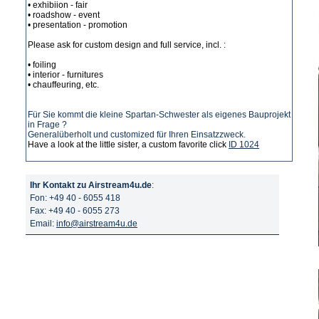
• exhibiion - fair
• roadshow - event
• presentation - promotion
Please ask for custom design and full service, incl. :
• foiling
• interior - furnitures
• chauffeuring, etc.
Für Sie kommt die kleine Spartan-Schwester als eigenes Bauprojekt
in Frage ?
Generalüberholt und customized für Ihren Einsatzzweck.
Have a look at the little sister, a custom favorite click
ID 1024
Ihr Kontakt zu Airstream4u.de
:
Fon: +49 40 - 6055 418
Fax: +49 40 - 6055 273
Email:
info@airstream4u.de