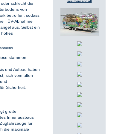
see more and all
oder schlecht die
nterbodens von
ark betroffen, sodass
itive TÜV-Abnahme
ängel aus. Selbst ein
n hohes
Rahmens
 Diese stammen
is und Aufbau haben
st, sich vom alten
 und
ür Sicherheit.
ngt große
 des Innenausbaus
 Zugfahrzeuge für
ch die
maximale