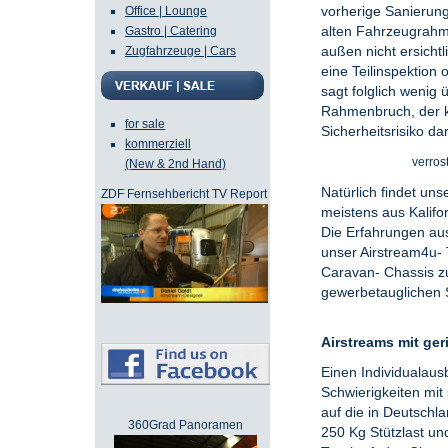
vorherige Sanierung
Office | Lounge
alten Fahrzeugrahme
Gastro | Catering
außen nicht ersicht
Zugfahrzeuge | Cars
eine Teilinspektion
sagt folglich wenig
Rahmenbruch, der ke
for sale
Sicherheitsrisiko dar
kommerziell
verro
(New & 2nd Hand)
Natürlich findet un
ZDF Fernsehbericht TV Report
meistens aus Kalifor
Die Erfahrungen au
unser Airstream4u- T
Caravan- Chassis zu
gewerbetauglichen S
Airstreams mit ger
Einen Individualausb
Schwierigkeiten mi
auf die in Deutsch
la
360Grad Panoramen
250 Kg Stützlast un