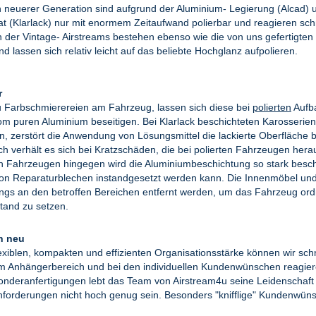
n neuerer Generation sind aufgrund der Aluminium- Legierung (Alcad) 
t (Klarlack) nur mit enormem Zeitaufwand polierbar und reagieren sch
en der Vintage- Airstreams bestehen ebenso wie die von uns gefertigten
 lassen sich relativ leicht auf das beliebte Hochglanz aufpolieren.
r
 Farbschmierereien am Fahrzeug, lassen sich diese bei
polierten
Aufba
om puren Aluminium beseitigen. Bei Klarlack beschichteten Karosserie
, zerstört die Anwendung von Lösungsmittel die lackierte Oberfläche b
ch verhält es sich bei Kratzschäden, die bei polierten Fahrzeugen hera
n Fahrzeugen hingegen wird die Aluminiumbeschichtung so stark besch
von Reparaturblechen instandgesetzt werden kann. Die Innenmöbel und
dings an den betroffen Bereichen entfernt werden, um das Fahrzeug o
tand zu setzen.
h neu
exiblen, kompakten und effizienten Organisationsstärke können wir schn
m Anhängerbereich und bei den individuellen Kundenwünschen reagier
onderanfertigungen lebt das Team von Airstream4u seine Leidenschaft f
forderungen nicht hoch genug sein. Besonders "knifflige" Kundenwüns