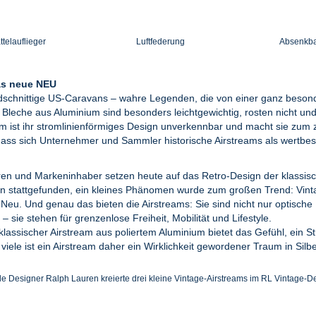
telauflieger
Luftfederung
Absenkba
das neue NEU
ndschnittige US-Caravans – wahre Legenden, die von einer ganz beso
n Bleche aus Aluminium sind besonders leichtgewichtig, rosten nicht und
m ist ihr stromlinienförmiges Design unverkennbar und macht sie zum ze
dass sich Unternehmer und Sammler historische Airstreams als wertbe
uren und Markeninhaber setzen heute auf das Retro-Design der klassi
 stattgefunden, ein kleines Phänomen wurde zum großen Trend: Vintag
e Neu. Und genau das bieten die Airstreams: Sie sind nicht nur optisch
– sie stehen für grenzenlose Freiheit, Mobilität und Lifestyle.
 klassischer Airstream aus poliertem Aluminium bietet das Gefühl, ein 
 viele ist ein Airstream daher ein Wirklichkeit gewordener Traum in Silbe
e Designer Ralph Lauren kreierte drei kleine Vintage-Airstreams im RL Vintage-D