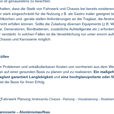
is ist genauestens zu beachten.
halten, dass die Statik von Fahrwerk und Chassis bei bereits existiere
stark eingeschränkt für die Nutzung z.B. als Gastro trailer geeignet i
hlküchen und -geräte stellen Anforderungen an die Traglast, die Airstr
cht erfüllen können. Sollte die Zuladung diversen Equipments (z.B. W
 Generatoren, Bordbatterien, zusätzliche Aufstellgeräte etc.) erforderl
 verstärkt. In solchen Fällen ist die Verwirklichung nur unter enorm a
hassis und Karosserie möglich.
üllen
m Problemen und unkalkulierbaren Kosten von vornherein aus dem Wege
an auf einer gesunden Basis zu planen und zu realisieren.
Ein maßgefe
aglast garantiert Langlebigkeit
und
eine hochglanzpolierte oder V
 ist die Basis für Ihren Erfolg.
Airstream4u Chassis - Planung – Visualisierung – Realisie
Karosserie – Aluminiumaufbau