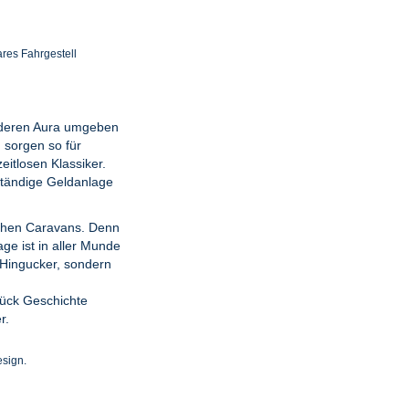
res Fahrgestell
nderen Aura umgeben
 sorgen so für
itlosen Klassiker.
ständige Geldanlage
schen Caravans. Denn
e ist in aller Munde
e Hingucker, sondern
Stück Geschichte
r.
esign.