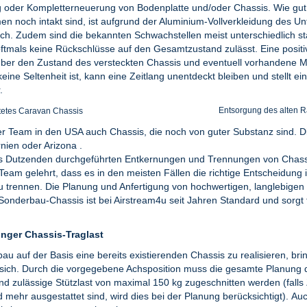
 oder Kompletterneuerung von Bodenplatte und/oder Chassis. Wie gut 
n noch intakt sind, ist aufgrund der Aluminium-Vollverkleidung des U
lich. Zudem sind die bekannten Schwachstellen meist unterschiedlich st
 oftmals keine Rückschlüsse auf den Gesamtzustand zulässt. Eine pos
 über den Zustand des versteckten Chassis und eventuell vorhandene M
ine Seltenheit ist, kann eine Zeitlang unentdeckt bleiben und stellt ei
.
Entsorgung des alten 
stetes Caravan Chassis
ser Team in den USA auch Chassis, die noch von guter Substanz sind.
nien oder Arizona .
s Dutzenden durchgeführten Entkernungen und Trennungen von Chass
eam gelehrt, dass es in den meisten Fällen die richtige Entscheidung i
 trennen. Die Planung und Anfertigung von hochwertigen, langlebigen
onderbau-Chassis ist bei Airstream4u seit Jahren Standard und sorgt f
inger Chassis-Traglast
au auf der Basis eine bereits existierenden Chassis zu realisieren, bri
t sich. Durch die vorgegebene Achsposition muss die gesamte Planung
nd zulässige Stützlast von maximal 150 kg zugeschnitten werden (falls
d mehr ausgestattet sind, wird dies bei der Planung berücksichtigt). Au