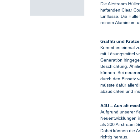
Die Airstream Hülle
haftenden Clear Coa
Einflüsse. Die Hüll
reinem Aluminium und
Graffiti und
Kratze
Kommt es einmal zu
mit Lösungsmittel v
Generation hingegen
Beschichtung. Ähnli
können. Bei neuere
durch den Einsatz 
müsste dafür aller
abzudichten und ins
A4U – Aus alt mac
Aufgrund unserer fl
Neuentwicklungen i
als 300 Airstream-S
Dabei können die An
richtig heraus.