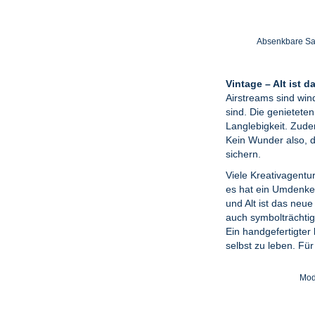
Absenkbare Sat
Vintage – Alt ist 
Airstreams sind wi
sind. Die genietete
Langlebigkeit. Zude
Kein Wunder also, 
sichern.
Viele Kreativagent
es hat ein Umdenken
und Alt ist das neu
auch symbolträchtig 
Ein handgefertigter
selbst zu leben. Für
Mod