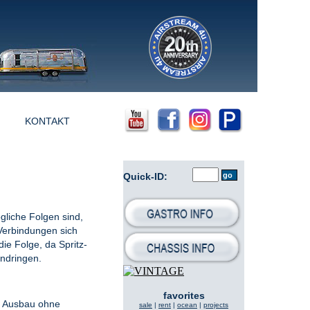
KONTAKT
Quick-ID:
gliche Folgen sind,
-Verbindungen sich
ie Folge, da Spritz-
ndringen.
favorites
in Ausbau ohne
sale
|
rent
|
ocean
|
projects