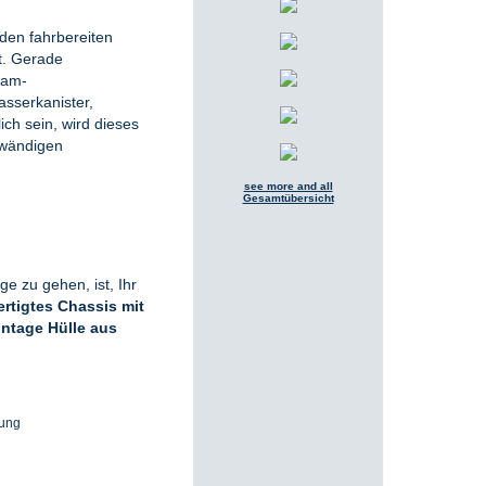
nden fahrbereiten
st. Gerade
eam-
asserkanister,
ich sein, wird dieses
ufwändigen
see more and all
Gesamtübersicht
 zu gehen, ist, Ihr
rtigtes Chassis mit
intage Hülle aus
rung