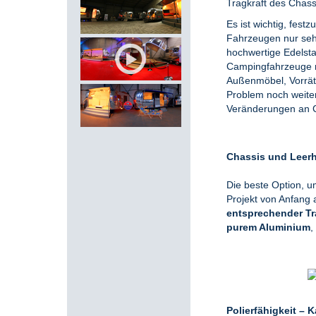
Tragkraft des Chass
Es ist wichtig, f
estzu
Fahrzeugen nur sehr 
hochwertige Edelsta
Campingfahrzeuge ni
Außenmöbel, Vorräte,
Problem noch weiter
Veränderungen an C
Chassis und Leerh
Die beste Option, u
Projekt von Anfang 
entsprechender Tr
purem Aluminium
,
Polierfähigkeit – 