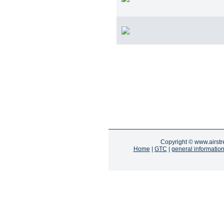
Copyright ©
www.airst
Home
|
GTC
|
general informatio