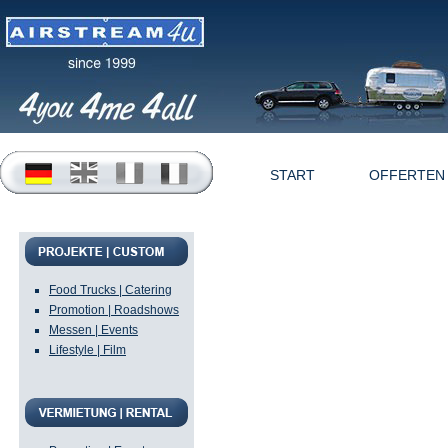
START
OFFERTEN
Unsere Hochglanzklass
m lange Original Auß
hergestellt. Die Gewi
Food Trucks | Catering
Promotion | Roadshows
angepasst, auf Maß ne
Messen | Events
Bodengruppe wird z.B.
Lifestyle | Film
Gewichte und Stützlas
Die persönliche und i
erfolgen aus einer Ha