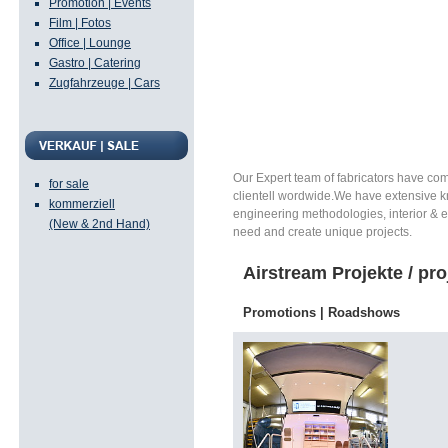
Promotion | Events
Umbauprojekten und e
Film | Fotos
Office | Lounge
unterschiedlichsten 
Gastro | Catering
Bauvorhaben mobil und 
Zugfahrzeuge | Cars
beträgt je nach Vorha
zwischen 3 und 10 M
Our Expert team of fabricators have comp
for sale
clientell wordwide.We have extensive kn
kommerziell
engineering methodologies, interior & ex
(New & 2nd Hand)
need and create unique projects.
Airstream Projekte / pro
Promotions | Roadshows