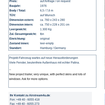
Preis:
auf Anfrage / on request
Baujahr:
1976
Body / Total:
6,5 / 7,6 m
TÜV:
auf Wunsch
Dimension extern:
ca. 760 x 243 x 280
Dimension intern:
ca. 750 x 228 x 201 cm
Leergewicht:
1.300 Kg
Zul. Gesamtgewicht:
tbn
Einrichtung:
original
Zustand innen:
leer-empty
Standort:
Hamburg / Germany
Projekt-Fahrzeug wartes auf neue Herausforderungen
Viele Fenster, beulenfreie Außenhaus mit echter Patina.
--
New project trailer, very unique, with perfect skins and lots of
windows. Ask for more options.
Ihr Kontakt zu Airstream4u.de
:
Fon: +49 40 - 6055 418
Fax: +49 40 - 6055 273