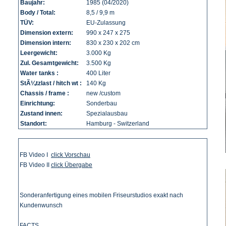
Baujahr:
1985 (04/2020)
Body / Total:
8,5 / 9,9 m
TÜV:
EU-Zulassung
Dimension extern:
990 x 247 x 275
Dimension intern:
830 x 230 x 202 cm
Leergewicht:
3.000 Kg
Zul. Gesamtgewicht:
3.500 Kg
Water tanks :
400 Liter
StÃ¼tzlast / hitch wt :
140 Kg
Chassis / frame :
new /custom
Einrichtung:
Sonderbau
Zustand innen:
Spezialausbau
Standort:
Hamburg - Switzerland
FB Video I
click Vorschau
FB Video II
click Übergabe
Sonderanfertigung eines mobilen Friseurstudios exakt nach
Kundenwunsch
FACTS