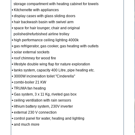
storage compartment with heating cabinet for towels
• Kitchenette with appliances
• display cases with glass sliding doors
• hair backwash basin with swivel arm
• space for hair lounger, chair and original
polished/refurbished airline trolley
• high performance ceiling lighting 4000k
• gas refrigerator, gas cooker, gas heating with outlets
• solar external sockets
• roof chimney for wood fire
• lifestyle double wing flap for nature exploration
• tanks system, capacity 400 Litre, pipe heating etc.
• 3000W incineration toilet "Cinderella"
• combi-boiler 21 KW
• TRUMA fan heating
• Gas system, 3 x 11 Kg, riveted gas box
• ceiling ventilation with rain sensors
• lithium battery system, 230V inverter
• external 230 V connection
• control panel for water, heating and lighting
• and much more