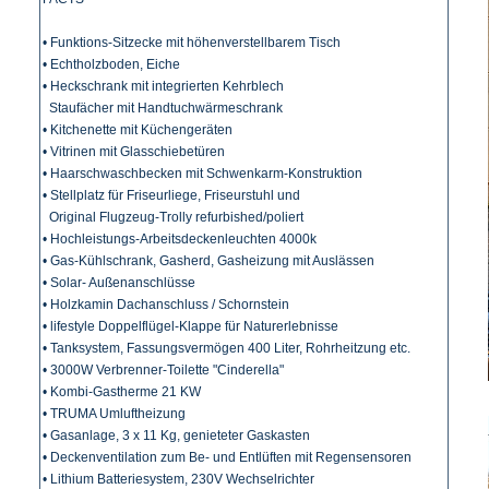
• Funktions-Sitzecke mit höhenverstellbarem Tisch
• Echtholzboden, Eiche
• Heckschrank mit integrierten Kehrblech
Staufächer mit Handtuchwärmeschrank
• Kitchenette mit Küchengeräten
• Vitrinen mit Glasschiebetüren
• Haarschwaschbecken mit Schwenkarm-Konstruktion
• Stellplatz für Friseurliege, Friseurstuhl und
Original Flugzeug-Trolly refurbished/poliert
• Hochleistungs-Arbeitsdeckenleuchten 4000k
• Gas-Kühlschrank, Gasherd, Gasheizung mit Auslässen
• Solar- Außenanschlüsse
• Holzkamin Dachanschluss / Schornstein
• lifestyle Doppelflügel-Klappe für Naturerlebnisse
• Tanksystem, Fassungsvermögen 400 Liter, Rohrheitzung etc.
• 3000W Verbrenner-Toilette "Cinderella"
• Kombi-Gastherme 21 KW
• TRUMA Umluftheizung
• Gasanlage, 3 x 11 Kg, genieteter Gaskasten
• Deckenventilation zum Be- und Entlüften mit Regensensoren
• Lithium Batteriesystem, 230V Wechselrichter