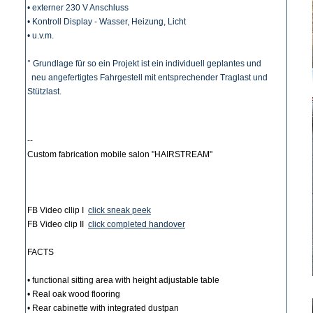
• externer 230 V Anschluss
• Kontroll Display - Wasser, Heizung, Licht
• u.v.m.
° Grundlage für so ein Projekt ist ein individuell geplantes und
neu angefertigtes Fahrgestell mit entsprechender Traglast und
Stützlast.
--
Custom fabrication mobile salon "HAIRSTREAM"
FB Video cllip I
click sneak peek
FB Video clip II
click completed handover
FACTS
• functional sitting area with height adjustable table
• Real oak wood flooring
• Rear cabinette with integrated dustpan