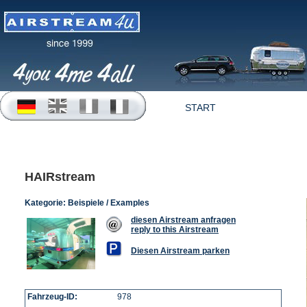
START
OFFERTEN
HAIRstream
Kategorie:
Beispiele / Examples
diesen Airstream anfragen
reply to this Airstream
Diesen Airstream parken
Fahrzeug-ID:
978