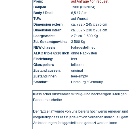
Preis:
auf Anfrage / on request
Baujahr:
1988 (03/2024)
Body / Total:
6,5 / 7,8 m
TÜV:
auf Wunsch
Dimension extern:
ca. 782 x 245 x 270 cm
Dimension intern:
ca. 652 x 230 x 201 cm
Leergewicht:
z.Zt. ca. 1.600 Kg
Zul. Gesamtgewicht:
3.500 Kg
NEW chassis
Fahrgestell neu
ALKO triple 6x10 inch
ohne Radk?sten
Einrichtung:
leer
Glanzpoliert:
teilpoliert
Zustand aussen:
original
Zustand innen:
leer-empty
Standort:
Hamburg / Germany
Klassischer Airstreamer mit bug- und heckseitigen 3-teiligen
Panoramascheibe.
Der ″Excella″ wurde von uns bereits hochwertig erneuert und
vorgefertigt dass er für jede Art von Vorhaben individuell gem
Anforderungen fertiggestellt und genutzt werden kann.