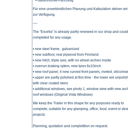
• Gastronomie-Fahrzeug
Für eine unverbindlichen Planung und Kalkulation stehen wir
zur Verfügung.
----
The ″Excella″ is already partly renewed in our shop and coul
completed for any usage.
• new steel frame,
galvanized
•
new subfloor, real plywood from Finnland
•
new hitch, triple axis, with no wheel arches inside
•
overrun braking sytem, new tyres 6x10inch
•
new roof panel, 4 new curved front panels, riveted, siliconis
• upper are partly polished at this time - the lower are unpoli
with clear coated skins
•
additional windows, see photo 1, window view with new arc
roof windows (Original Vista Windows)
We keep the Trailer in this shape for any purposes ready to
complete; suitable for any glamping, office, food, event or des
projectc.
Planning, quotation and completition on request.