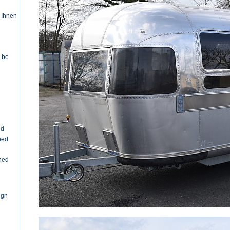
 Ihnen
d be
ed
shed
hed
ign