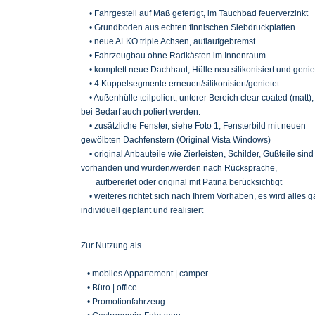
• Fahrgestell auf Maß gefertigt, im Tauchbad feuerverzinkt
• Grundboden aus echten finnischen Siebdruckplatten
• neue ALKO triple Achsen, auflaufgebremst
• Fahrzeugbau ohne Radkästen im Innenraum
• komplett neue Dachhaut, Hülle neu silikonisiert und genie
• 4 Kuppelsegmente erneuert/silikonisiert/genietet
• Außenhülle teilpoliert, unterer Bereich clear coated (matt)
bei Bedarf auch poliert werden.
• zusätzliche Fenster, siehe Foto 1, Fensterbild mit neuen
gewölbten Dachfenstern (Original Vista Windows)
• original Anbauteile wie Zierleisten, Schilder, Gußteile sind
vorhanden und wurden/werden nach Rücksprache,
aufbereitet oder original mit Patina berücksichtigt
• weiteres richtet sich nach Ihrem Vorhaben, es wird alles 
individuell geplant und realisiert
Zur Nutzung als
• mobiles Appartement | camper
• Büro | office
• Promotionfahrzeug