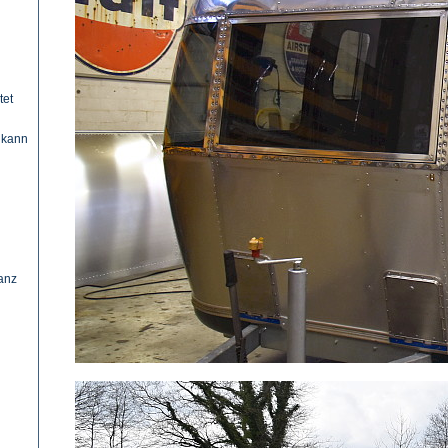
tet
, kann
ganz