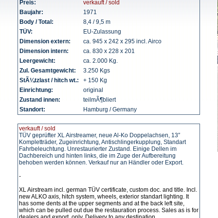
Preis:
verkauft / sold
Baujahr:
1971
Body / Total:
8,4 / 9,5 m
TÜV:
EU-Zulassung
Dimension extern:
ca. 945 x 242 x 295 incl. Airco
Dimension intern:
ca. 830 x 228 x 201
Leergewicht:
ca. 2.000 Kg.
Zul. Gesamtgewicht:
3.250 Kgs
StÃ¼tzlast / hitch wt.:
+ 150 Kg
Einrichtung:
original
Zustand innen:
teilmÃ¶bliert
Standort:
Hamburg / Germany
verkauft / sold
TÜV geprüfter XL Airstreamer, neue Al-Ko Doppelachsen, 13″
Kompletträder, Zugeinrichtung, Antischlingerkupplung, Standart
Fahrbeleuchtung. Unrestaurierter Zustand. Einige Dellen im
Dachbereich und hinten links, die im Zuge der Aufbereitung
behoben werden können. Verkauf nur an Händler oder Export.
-
XL Airstream incl. german TÜV certificate, custom doc. and title. Incl.
new ALKO axis, hitch system, wheels, exterior standart lighting. It
has some dents at the upper segments and at the back left site,
which can be pulled out due the restauration process. Sales as is for
dealers and export, only. Delivery to any destination.