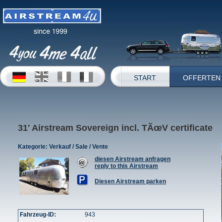
START
OFFERTEN
31′ Airstream Sovereign incl. TÃœV certificate
Kategorie:
Verkauf / Sale / Vente
diesen Airstream anfragen
reply to this Airstream
Diesen Airstream parken
Fahrzeug-ID:
943