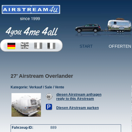
START
OFFERTEN
27′ Airstream Overlander
Kategorie:
Verkauf / Sale / Vente
diesen Airstream anfragen
reply to this Airstream
Diesen Airstream parken
Fahrzeug-ID:
889