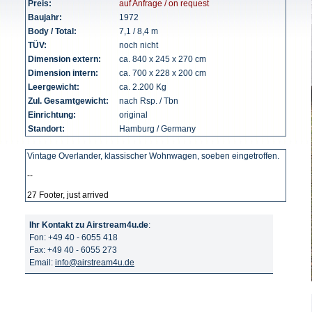
Preis:
auf Anfrage / on request
Baujahr:
1972
Body / Total:
7,1 / 8,4 m
TÜV:
noch nicht
Dimension extern:
ca. 840 x 245 x 270 cm
Dimension intern:
ca. 700 x 228 x 200 cm
Leergewicht:
ca. 2.200 Kg
Zul. Gesamtgewicht:
nach Rsp. / Tbn
Einrichtung:
original
Standort:
Hamburg / Germany
Vintage Overlander, klassischer Wohnwagen, soeben eingetroffen.
--
27 Footer, just arrived
Ihr Kontakt zu Airstream4u.de
:
Fon: +49 40 - 6055 418
Fax: +49 40 - 6055 273
Email:
info@airstream4u.de