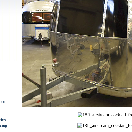
ial.
otos.
anung