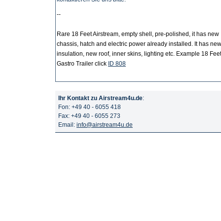
--
Rare 18 Feet Airstream, empty shell, pre-polished, it has new
chassis, hatch and electric power already installed. It has ne
insulation, new roof, inner skins, lighting etc. Example 18 Fee
Gastro Trailer click
ID 808
Ihr Kontakt zu Airstream4u.de
:
Fon: +49 40 - 6055 418
Fax: +49 40 - 6055 273
Email:
info@airstream4u.de