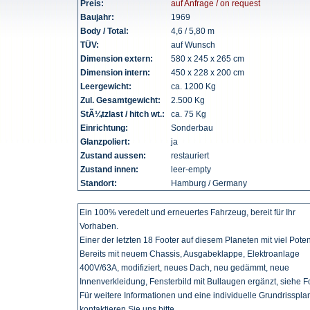
Preis:
auf Anfrage / on request
Baujahr:
1969
Body / Total:
4,6 / 5,80 m
TÜV:
auf Wunsch
Dimension extern:
580 x 245 x 265 cm
Dimension intern:
450 x 228 x 200 cm
Leergewicht:
ca. 1200 Kg
Zul. Gesamtgewicht:
2.500 Kg
StÃ¼tzlast / hitch wt.:
ca. 75 Kg
Einrichtung:
Sonderbau
Glanzpoliert:
ja
Zustand aussen:
restauriert
Zustand innen:
leer-empty
Standort:
Hamburg / Germany
Ein 100% veredelt und erneuertes Fahrzeug, bereit für Ihr
Vorhaben.
Einer der letzten 18 Footer auf diesem Planeten mit viel Potent
Bereits mit neuem Chassis, Ausgabeklappe, Elektroanlage
400V/63A, modifiziert, neues Dach, neu gedämmt, neue
Innenverkleidung, Fensterbild mit Bullaugen ergänzt, siehe F
Für weitere Informationen und eine individuelle Grundrisspl
kontaktieren Sie uns bitte.