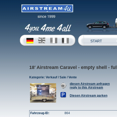
START
18′ Airstream Caravel - empty shell - ful
Kategorie:
Verkauf / Sale / Vente
diesen Airstream anfragen
reply to this Airstream
Diesen Airstream parken
Fahrzeug-ID:
864