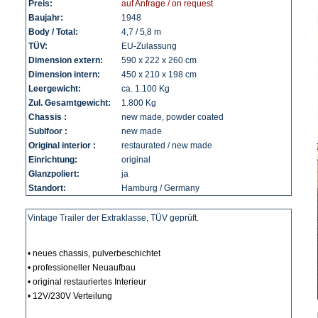
Preis:
auf Anfrage / on request
Baujahr:
1948
Body / Total:
4,7 / 5,8 m
TÜV:
EU-Zulassung
Dimension extern:
590 x 222 x 260 cm
Dimension intern:
450 x 210 x 198 cm
Leergewicht:
ca. 1.100 Kg
Zul. Gesamtgewicht:
1.800 Kg
Chassis :
new made, powder coated
Sublfoor :
new made
Original interior :
restaurated / new made
Einrichtung:
original
Glanzpoliert:
ja
Standort:
Hamburg / Germany
Vintage Trailer der Extraklasse, TÜV geprüft.
• neues chassis, pulverbeschichtet
• professioneller Neuaufbau
• original restauriertes Interieur
• 12V/230V Verteilung