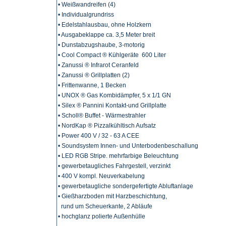
• Weißwandreifen (4)
• Individualgrundriss
• Edelstahlausbau, ohne Holzkern
• Ausgabeklappe ca. 3,5 Meter breit
• Dunstabzugshaube, 3-motorig
• Cool Compact ® Kühlgeräte 600 Liter
• Zanussi ® Infrarot Ceranfeld
• Zanussi ® Grillplatten (2)
• Frittenwanne, 1 Becken
• UNOX ® Gas Kombidämpfer, 5 x 1/1 GN
• Silex ® Pannini Kontakt-und Grillplatte
• Scholl® Buffet - Wärmestrahler
• NordKap ® Pizzalkühltisch Aufsatz
• Power 400 V / 32 - 63 A CEE
• Soundsystem Innen- und Unterbodenbeschallung
• LED RGB Stripe. mehrfarbige Beleuchtung
• gewerbetaugliches Fahrgestell, verzinkt
• 400 V kompl. Neuverkabelung
• gewerbetaugliche sondergefertigte Abluftanlage
• Gießharzboden mit Harzbeschichtung,
rund um Scheuerkante, 2 Abläufe
• hochglanz polierte Außenhülle