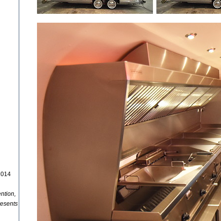
2014
ention,
presents