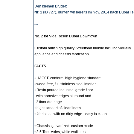
Den kleinen Bruder:
Nr. 1
(ID 727)
, durften wir bereits im Nov. 2014 nach Dubai lie
---
No. 2 for Vida Resort Dubai Downtown
Custom built high quality Streetfood mobile incl. individually
appliance and chassis fabrication
FACTS
• HACCP conform, high hygiene standart
• wood-free, full stainless steel interior
• Resin poured industrial grade floor
with abrasive edges all round and
2 floor drainage
• high standart of cleanliness
• fabricated with no dirty edge - easy to clean
• Chassis, galvanized, custom made
• 3,5 Tons Axles, white wall tires