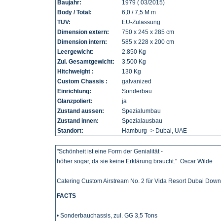
Baujahr:
1979 ( 03/2015)
Body / Total:
6,0 / 7,5 M m
TÜV:
EU-Zulassung
Dimension extern:
750 x 245 x 285 cm
Dimension intern:
585 x 228 x 200 cm
Leergewicht:
2.850 Kg
Zul. Gesamtgewicht:
3.500 Kg
Hitchweight :
130 Kg
Custom Chassis :
galvanized
Einrichtung:
Sonderbau
Glanzpoliert:
ja
Zustand aussen:
Spezialumbau
Zustand innen:
Spezialausbau
Standort:
Hamburg -> Dubai, UAE
"Schönheit ist eine Form der Genialität -
höher sogar, da sie keine Erklärung braucht."
Oscar Wilde
Catering Custom Airstream No. 2 für Vida Resort Dubai Dow
FACTS
• Sonderbauchassis, zul. GG 3,5 Tons