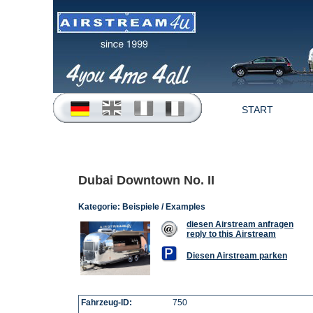
START
Dubai Downtown No. II
Kategorie:
Beispiele / Examples
diesen Airstream anfragen
reply to this Airstream
Diesen Airstream parken
Fahrzeug-ID:
750