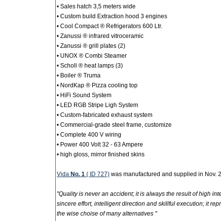
• Sales hatch 3,5 meters wide
• Custom build Extraction hood 3 engines
• Cool Compact ® Refrigerators 600 Ltr.
• Zanussi ® infrared vitroceramic
• Zanussi ® grill plates (2)
• UNOX ® Combi Steamer
• Scholl
®
heat lamps (3)
• Boiler ® Truma
• NordKap ® Pizza cooling top
• HiFi Sound System
• LED RGB Stripe Ligh System
• Custom-fabricated exhaust system
• Commercial-grade steel frame, customize
• Complete 400 V wiring
• Power 400 Volt 32 - 63 Ampere
• high gloss, mirror finished skins
Vida
No. 1
( ID 727)
was manufactured and supplied in Nov. 
"Quality is never an accident; it is always the result of high int
sincere effort, intelligent direction and skillful execution; it re
the wise choise of many alternatives "