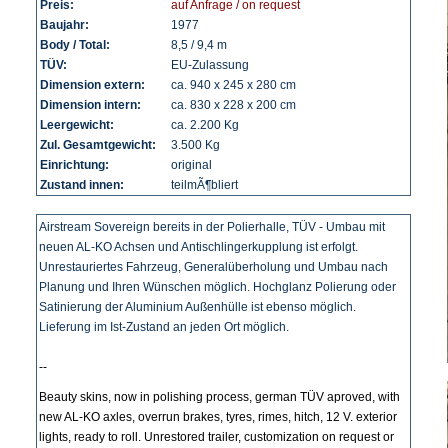
Preis:
auf Anfrage / on request
Baujahr:
1977
Body / Total:
8,5 / 9,4 m
TÜV:
EU-Zulassung
Dimension extern:
ca. 940 x 245 x 280 cm
Dimension intern:
ca. 830 x 228 x 200 cm
Leergewicht:
ca. 2.200 Kg
Zul. Gesamtgewicht:
3.500 Kg
Einrichtung:
original
Zustand innen:
teilmÃ¶bliert
Airstream Sovereign bereits in der Polierhalle, TÜV - Umbau mit
neuen AL-KO Achsen und Antischlingerkupplung ist erfolgt.
Unrestauriertes Fahrzeug, Generalüberholung und Umbau nach
Planung und Ihren Wünschen möglich. Hochglanz Polierung oder
Satinierung der Aluminium Außenhülle ist ebenso möglich.
Lieferung im Ist-Zustand an jeden Ort möglich.
--
Beauty skins, now in polishing process, german TÜV aproved, with
new AL-KO axles, overrun brakes, tyres, rimes, hitch, 12 V. exterior
lights, ready to roll. Unrestored trailer, customization on request or