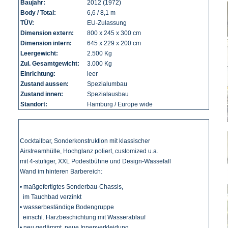
Baujahr:
2012 (1972)
Body / Total:
6,6 / 8,1 m
TÜV:
EU-Zulassung
Dimension extern:
800 x 245 x 300 cm
Dimension intern:
645 x 229 x 200 cm
Leergewicht:
2.500 Kg
Zul. Gesamtgewicht:
3.000 Kg
Einrichtung:
leer
Zustand aussen:
Spezialumbau
Zustand innen:
Spezialausbau
Standort:
Hamburg / Europe wide
Cocktailbar, Sonderkonstruktion mit klassischer
Airstreamhülle, Hochglanz poliert, customized u.a.
mit 4-stufiger, XXL Podestbühne und Design-Wassefall
Wand im hinteren Barbereich:
• maßgefertigtes Sonderbau-Chassis,
im Tauchbad verzinkt
• wasserbeständige Bodengruppe
einschl. Harzbeschichtung mit Wasserablauf
• neu gedämmt, neue Innenverkleidung