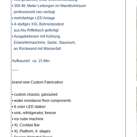
• 300 lfd. Meter Leitungen im Wandhohlraum
professionell neu verlegt.
• mehrfarbige LED Anlage
• 4-stufiges XXL Bühnenpodest
aus Alu-Riffelbech gefertigt
• Ausgabetresen mit Kühlung,
Eiswürfelmaschine, Spüle, Stauraum,
an Rückwand mit Wasserfall
Aufbauzeit : ca. 15 Min.
-----
brand new
Custom Fabrication
• custom chassis, galvazied
• water resistance floor components
• 6 color LED station
• sink, refridgerator, freezer
• ice cube machine
• XL Cocktail Bar
• XL Platform, 4- stages