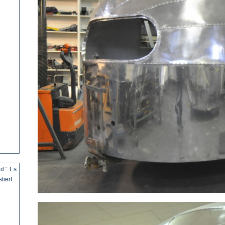
d ′. Es
tiert