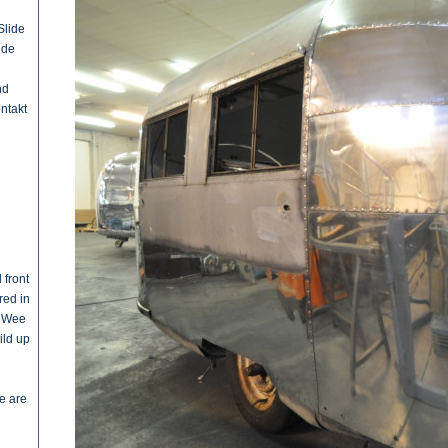
Slide
nde
l
nd
ntakt
 front
ed in
n Wee
ild up
e are