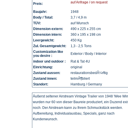
auf Anfrage / on request
Preis:
Baujahr:
1948
Body / Total:
3,7 / 4,9 m
TÜV:
auf Wunsch
Dimension extern:
490 x 225 x 255 cm
Dimension intern:
360 x 195 x 198 cm
Leergewicht:
450 Kg
Zul. Gesamtgewicht:
1,3 - 2,5 Tons
Customization like
Exterior / Body / Interior
you desire :
indoor und outdoor :
Rat & Tat 4U
Einrichtung:
original
Zustand aussen:
restaurationsbedÃ¼rftig
Zustand innen:
teilmÃ¶bliert
Standort:
Hamburg / Germany
Äußerst seltener Airstream Vintage Trailer von 1948 ′Wee Win
wurden nur 60 von dieser Baureie produziert, ein Duzend exis
noch. Der Airstream kann zu Ihrem Schmuckstück werden.
Aufbereitung, Individualausbau, Specials, ganz nach
Kundenwunsch.