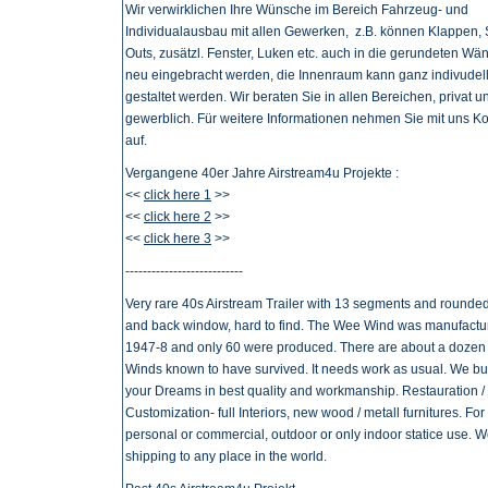
Wir verwirklichen Ihre Wünsche im Bereich Fahrzeug- und
Individualausbau mit allen Gewerken, z.B. können Klappen, 
Outs, zusätzl. Fenster, Luken etc. auch in die gerundeten Wä
neu eingebracht werden, die Innenraum kann ganz indivudel
gestaltet werden. Wir beraten Sie in allen Bereichen, privat u
gewerblich. Für weitere Informationen nehmen Sie mit uns Ko
auf.
Vergangene 40er Jahre Airstream4u Projekte :
<<
click here 1
>>
<<
click here 2
>>
<<
click here 3
>>
---------------------------
Very rare 40s Airstream Trailer with 13 segments and rounded
and back window, hard to find.
The Wee Wind was manufactur
1947-8 and only 60 were produced. There are about a doze
Winds known to have survived.
It needs work as usual. We bu
your Dreams in best quality and workmanship. Restauration /
Customization- full Interiors, new wood / metall furnitures. For
personal or commercial, outdoor or only indoor statice use. W
shipping to any place in the world.