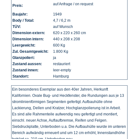
auf Anfrage / on request
Preis:
Baujahr:
1949
Body / Total:
4,7 / 6,2 m
TÜV:
auf Wunsch
Dimension extern:
620 x 220 x 260 cm
Dimension intern:
440 x 208 x 208
Leergewicht:
600 Kg
Zul. Gesamtgewicht:
1.800 Kg
Glanzpoliert:
ja
Zustand aussen:
restauriert
Zustand innen:
leer-empty
Standort:
Hamburg
Ein besonderes Exemplar aus den 40er Jahren, Herkunft
Kalifornien. Ovale Bug- und Heckfenster, die Rundungen aus je 13
stromlinienförmigen Segmenten gefertigt. Aufbauhülle ohne
Lackierung, Dellen und Kratzer, Hochglanzpolierung ist in Arbeit.
Es sind alle Rahmenteile aufwendig neu gefertigt und montiert,
einschl. neuer Achse, Auflaufbremse, Reifen und Felgen.
Siebdruckplatte, Unterboden u.a. Die Aufbauhülle wurde im unteren
Bereich aufwändig erneuert und um 12 cm erhöht, Innenstandhöhe