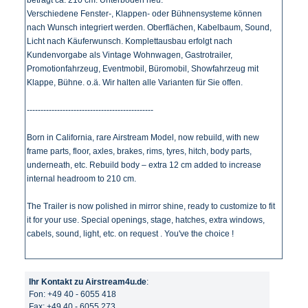
beträgt ca. 210 cm. Unterboden neu.
Verschiedene Fenster-, Klappen- oder Bühnensysteme können
nach Wunsch integriert werden. Oberflächen, Kabelbaum, Sound,
Licht nach Käuferwunsch. Komplettausbau erfolgt nach
Kundenvorgabe als Vintage Wohnwagen, Gastrotrailer,
Promotionfahrzeug, Eventmobil, Büromobil, Showfahrzeug mit
Klappe, Bühne. o.ä. Wir halten alle Varianten für Sie offen.
----------------------------------------------
Born in California, rare Airstream Model, now rebuild, with new
frame parts, floor, axles, brakes, rims, tyres, hitch, body parts,
underneath, etc. Rebuild body – extra 12 cm added to increase
internal headroom to 210 cm.
The Trailer is now polished in mirror shine, ready to customize to fit
it for your use. Special openings, stage, hatches, extra windows,
cabels, sound, light, etc. on request . You've the choice !
Ihr Kontakt zu Airstream4u.de
:
Fon: +49 40 - 6055 418
Fax: +49 40 - 6055 273