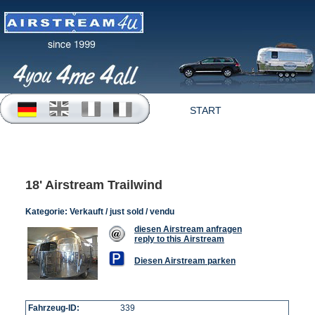
START
OFFERTEN
18' Airstream Trailwind
Kategorie:
Verkauft / just sold / vendu
diesen Airstream anfragen
reply to this Airstream
Diesen Airstream parken
Fahrzeug-ID:
339