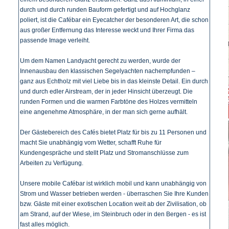
durch und durch runden Bauform gefertigt und auf Hochglanz
poliert, ist die Cafébar ein Eyecatcher der besonderen Art, die schon
aus großer Entfernung das Interesse weckt und Ihrer Firma das
passende Image verleiht.
Um dem Namen Landyacht gerecht zu werden, wurde der
Innenausbau den klassischen Segelyachten nachempfunden –
ganz aus Echtholz mit viel Liebe bis in das kleinste Detail. Ein durch
und durch edler Airstream, der in jeder Hinsicht überzeugt. Die
runden Formen und die warmen Farbtöne des Holzes vermitteln
eine angenehme Atmosphäre, in der man sich gerne aufhält.
Der Gästebereich des Cafés bietet Platz für bis zu 11 Personen und
macht Sie unabhängig vom Wetter, schafft Ruhe für
Kundengespräche und stellt Platz und Stromanschlüsse zum
Arbeiten zu Verfügung.
Unsere mobile Cafébar ist wirklich mobil und kann unabhängig von
Strom und Wasser betrieben werden - überraschen Sie Ihre Kunden
bzw. Gäste mit einer exotischen Location weit ab der Zivilisation, ob
am Strand, auf der Wiese, im Steinbruch oder in den Bergen - es ist
fast alles möglich.