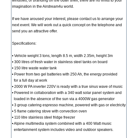
windows, or branding on the outer shell, there are no limits to your
imagination in the Airstream4u world.
If we have aroused your interest, please contact us to arrange your
next event. We will work out a quick concept on the telephone and
send you an attractive offer.
Specifications:
• Vehicle weight 3 tons, length 8.5 m, width 2.35m, height 3m
• 300 litres of fresh water in stainless steel tanks on board
• 150 litre waste water tank
• Power from two gel batteries with 250 Ah, the energy provided
for a full day at work
• 2000 W PA inverter 220V is ready with a true sinus wave of music
• Powered in collaboration with a 340 watt solar panel system and
loaded in the absence of the sun via a 4000W gas generator
• 3 group catering espresso machine, powered with gas or electricity
• 5 flame catering stove with convection oven
• 110 litre stainless steel fridge freezer
• Alpine multimedia system combined with a 400 Watt music
entertainment system includes video and outdoor speakers.