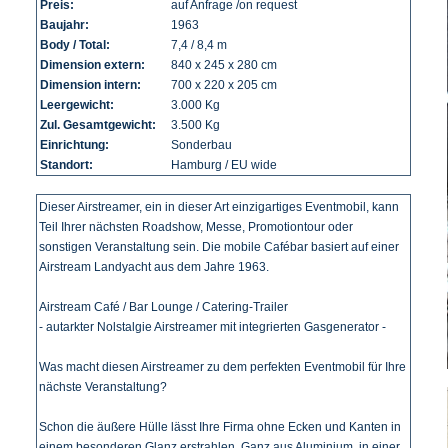
Preis:
auf Anfrage /on request
Baujahr:
1963
Body / Total:
7,4 / 8,4 m
Dimension extern:
840 x 245 x 280 cm
Dimension intern:
700 x 220 x 205 cm
Leergewicht:
3.000 Kg
Zul. Gesamtgewicht:
3.500 Kg
Einrichtung:
Sonderbau
Standort:
Hamburg / EU wide
Dieser Airstreamer, ein in dieser Art einzigartiges Eventmobil, kann
Teil Ihrer nächsten Roadshow, Messe, Promotiontour oder
sonstigen Veranstaltung sein. Die mobile Cafébar basiert auf einer
Airstream Landyacht aus dem Jahre 1963.
Airstream Café / Bar Lounge / Catering-Trailer
- autarkter Nolstalgie Airstreamer mit integrierten Gasgenerator -
Was macht diesen Airstreamer zu dem perfekten Eventmobil für Ihre
nächste Veranstaltung?
Schon die äußere Hülle lässt Ihre Firma ohne Ecken und Kanten in
einem besonderen Glanz erstrahlen. Ganz aus Aluminium, in einer