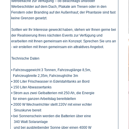
Werbefläche zur Verfügung – ob Beachflags und/oder
Werbeschilder auf dem Dach, Plakate am Tresen oder in den
Fenstern oder Branding auf der Außenhaut; der Phantasie sind fast
keine Grenzen gesetzt.
Sollten wir Ihr Interesse geweckt haben, stehen wir Ihnen gerne bei
der Realisierung Ihres nächsten Events zur Verfügung und
erarbeiten mit Ihnen gemeinsam ein Konzept. Sprechen Sie uns an
- wir erstellen mit Ihnen gemeinsam ein attraktives Angebot.
Technische Daten
• Fahrzeuggewicht 3 Tonnen, Fahrzeuglänge 8,5m,
Fahrzeugbreite 2,35m, Fahrzeughöhe 3m
• 300 Liter Frischwasser in Edelstahltanks an Bord
• 150 Liter Abwassertanks
• Strom aus zwei Gelbatterien mit 250 Ah, die Energie
für einen ganzen Arbeitstag bereitstellen
• 2000 W Wechselrichter stellt 220V mit einer echter
Sinuskurve bereit
• bei Sonnenschein werden die Batterien über eine
340 Watt Solaranlage
und bei ausbleibender Sonne über einen 4000 W