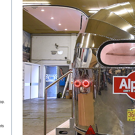
op.
ets