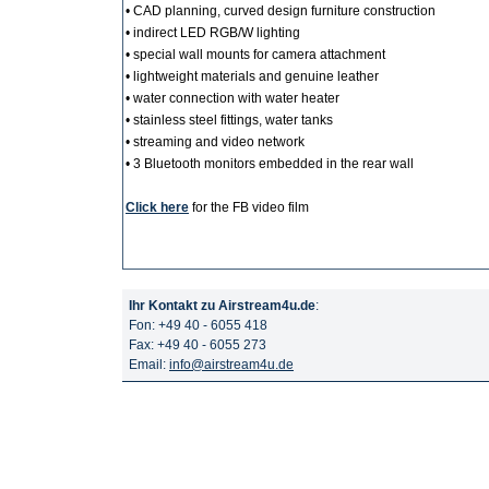
• CAD planning, curved design furniture construction
• indirect LED RGB/W lighting
• special wall mounts for camera attachment
• lightweight materials and genuine leather
• water connection with water heater
• stainless steel fittings, water tanks
• streaming and video network
• 3 Bluetooth monitors embedded in the rear wall
Click here
for the FB video film
Ihr Kontakt zu Airstream4u.de
:
Fon: +49 40 - 6055 418
Fax: +49 40 - 6055 273
Email:
info@airstream4u.de