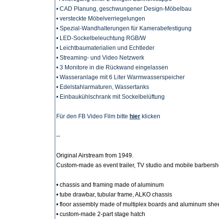
• CAD Planung, geschwungener Design-Möbelbau
• versteckte Möbelverriegelungen
• Spezial-Wandhalterungen für Kamerabefestigung
• LED-Sockelbeleuchtung RGB/W
• Leichtbaumaterialien und Echtleder
• Streaming- und Video Netzwerk
• 3 Monitore in die Rückwand eingelassen
• Wasseranlage mit 6 Liter Warmwasserspeicher
• Edelstahlarmaturen, Wassertanks
• Einbaukühlschrank mit Sockelbelüftung
Für den FB Video Film bitte
hier
klicken
--
Original Airstream from 1949.
Custom-made as event trailer
, TV studio
and mobile barbersh
• chassis and framing made of aluminum
• tube drawbar, tubular frame, ALKO chassis
• floor assembly made of multiplex boards and aluminum she
• custom-made 2-part stage hatch