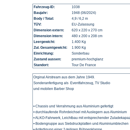
Fahrzeug-ID:
1038
Baujahr:
1948 (06/2024)
Body / Total:
4,9 / 6,2 m
TÜV:
EU-Zulassung
Dimension extern:
620 x 220 x 270 cm
Dimension intern:
480 x 200 x 208 cm
Leergewicht:
1.400 Kg
Zul. Gesamtgewicht:
1.900 Kg
Einrichtung:
Sonderbau
Zustand aussen:
premium-hochglanz
Standort:
Tour De France
Orginal Airstream aus dem Jahre 1949.
Sonderanfertigung als Eventfahrzeug, TV Studio
und mobilen Barber Shop
• Chassis und Verrahmung aus Aluminium gefertigt
• durchlaufende Rohrdeichsel mit Auslegern aus Aluminium
• ALKO-Fahrwerk, Leichtbau mit entsprechender Zuladekapaz
• Bodengruppe aus Siebdruckplatten und Aluminiumblechen
• Anfertigung einer 2-teiligen Bühnenklappe