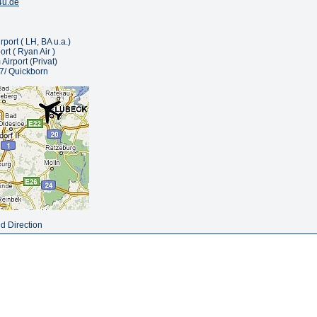
4u.de
ort ( LH, BA u.a.)
rt ( Ryan Air )
irport (Privat)
7/ Quickborn
d Direction