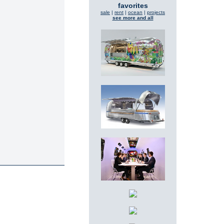
favorites
sale
|
rent
|
ocean
|
projects
see more and all