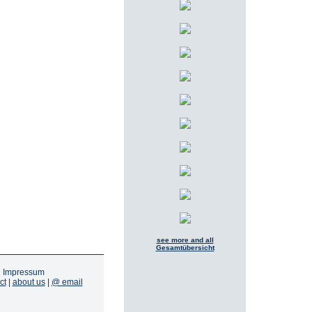
see more and all
Gesamtübersicht
|
Impressum
ct
|
about us
|
@ email