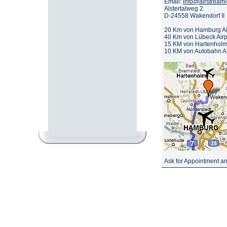
Email:
info@airstream
Alstertalweg 2
D-24558 Wakendorf II
20 Km von Hamburg Airp
40 Km von Lübeck Airpo
15 KM von Hartenholm A
10 KM von Autobahn A
Ask for Appointment an