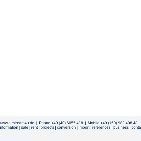
www.airstream4u.de
| Phone +49 (40) 6055 418 | Mobile +49 (160) 983 408 48 
information
|
sale
|
rent
|
projects
|
conversion
|
import
|
references
|
business
|
conta