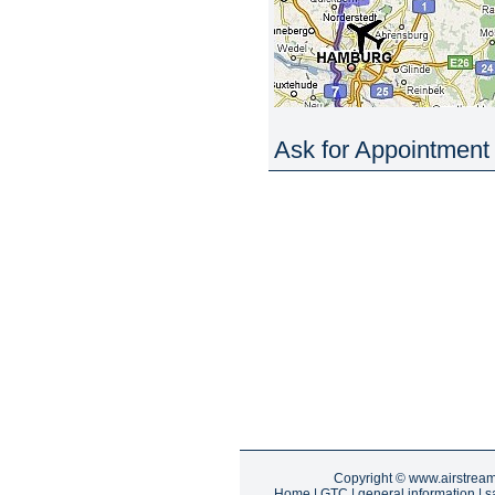
Ask for Appointment 
Copyright ©
www.airstrea
Home
|
GTC
|
general information
|
s