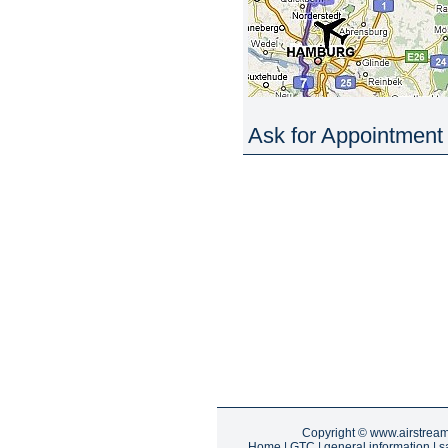
Ask for Appointment 
Copyright ©
www.airstrea
Home
|
GTC
|
general information
|
s